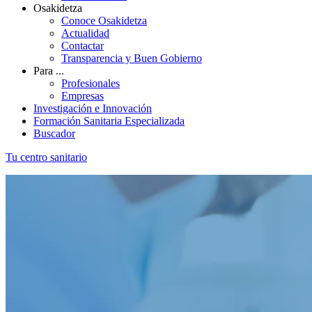
Osakidetza
Conoce Osakidetza
Actualidad
Contactar
Transparencia y Buen Gobierno
Para ...
Profesionales
Empresas
Investigación e Innovación
Formación Sanitaria Especializada
Buscador
Tu centro sanitario