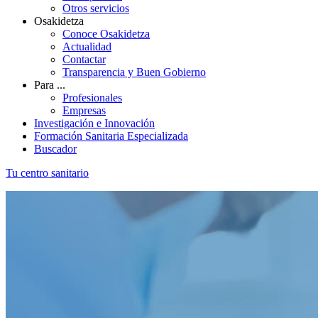
Otros servicios
Osakidetza
Conoce Osakidetza
Actualidad
Contactar
Transparencia y Buen Gobierno
Para ...
Profesionales
Empresas
Investigación e Innovación
Formación Sanitaria Especializada
Buscador
Tu centro sanitario