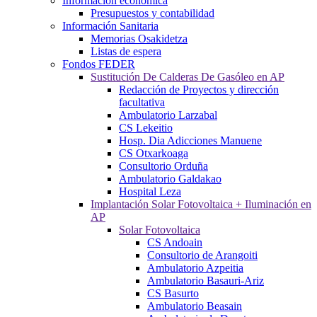
Información económica
Presupuestos y contabilidad
Información Sanitaria
Memorias Osakidetza
Listas de espera
Fondos FEDER
Sustitución De Calderas De Gasóleo en AP
Redacción de Proyectos y dirección
facultativa
Ambulatorio Larzabal
CS Lekeitio
Hosp. Dia Adicciones Manuene
CS Otxarkoaga
Consultorio Orduña
Ambulatorio Galdakao
Hospital Leza
Implantación Solar Fotovoltaica + Iluminación en
AP
Solar Fotovoltaica
CS Andoain
Consultorio de Arangoiti
Ambulatorio Azpeitia
Ambulatorio Basauri-Ariz
CS Basurto
Ambulatorio Beasain