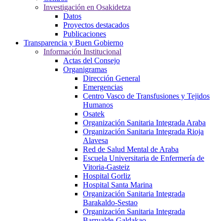
Investigación en Osakidetza
Datos
Proyectos destacados
Publicaciones
Transparencia y Buen Gobierno
Información Institucional
Actas del Consejo
Organigramas
Dirección General
Emergencias
Centro Vasco de Transfusiones y Tejidos
Humanos
Osatek
Organización Sanitaria Integrada Araba
Organización Sanitaria Integrada Rioja
Alavesa
Red de Salud Mental de Araba
Escuela Universitaria de Enfermería de
Vitoria-Gasteiz
Hospital Gorliz
Hospital Santa Marina
Organización Sanitaria Integrada
Barakaldo-Sestao
Organización Sanitaria Integrada
Barrualde-Galdakao