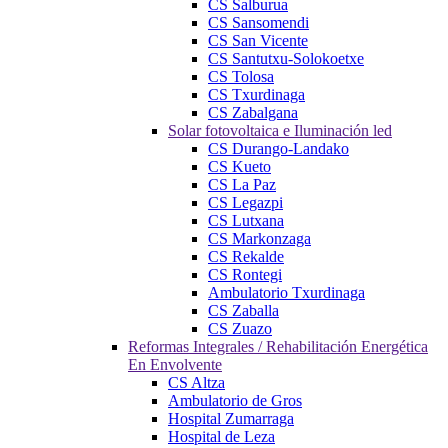
CS Salburua
CS Sansomendi
CS San Vicente
CS Santutxu-Solokoetxe
CS Tolosa
CS Txurdinaga
CS Zabalgana
Solar fotovoltaica e Iluminación led
CS Durango-Landako
CS Kueto
CS La Paz
CS Legazpi
CS Lutxana
CS Markonzaga
CS Rekalde
CS Rontegi
Ambulatorio Txurdinaga
CS Zaballa
CS Zuazo
Reformas Integrales / Rehabilitación Energética
En Envolvente
CS Altza
Ambulatorio de Gros
Hospital Zumarraga
Hospital de Leza