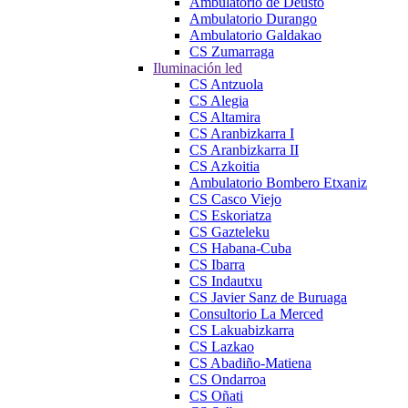
Ambulatorio de Deusto
Ambulatorio Durango
Ambulatorio Galdakao
CS Zumarraga
Iluminación led
CS Antzuola
CS Alegia
CS Altamira
CS Aranbizkarra I
CS Aranbizkarra II
CS Azkoitia
Ambulatorio Bombero Etxaniz
CS Casco Viejo
CS Eskoriatza
CS Gazteleku
CS Habana-Cuba
CS Ibarra
CS Indautxu
CS Javier Sanz de Buruaga
Consultorio La Merced
CS Lakuabizkarra
CS Lazkao
CS Abadiño-Matiena
CS Ondarroa
CS Oñati