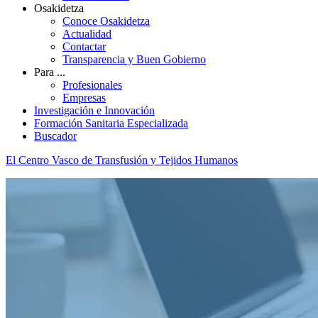
Osakidetza
Conoce Osakidetza
Actualidad
Contactar
Transparencia y Buen Gobierno
Para ...
Profesionales
Empresas
Investigación e Innovación
Formación Sanitaria Especializada
Buscador
El Centro Vasco de Transfusión y Tejidos Humanos