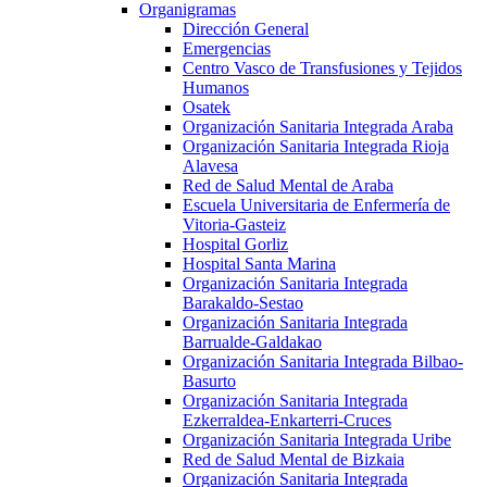
Organigramas
Dirección General
Emergencias
Centro Vasco de Transfusiones y Tejidos
Humanos
Osatek
Organización Sanitaria Integrada Araba
Organización Sanitaria Integrada Rioja
Alavesa
Red de Salud Mental de Araba
Escuela Universitaria de Enfermería de
Vitoria-Gasteiz
Hospital Gorliz
Hospital Santa Marina
Organización Sanitaria Integrada
Barakaldo-Sestao
Organización Sanitaria Integrada
Barrualde-Galdakao
Organización Sanitaria Integrada Bilbao-
Basurto
Organización Sanitaria Integrada
Ezkerraldea-Enkarterri-Cruces
Organización Sanitaria Integrada Uribe
Red de Salud Mental de Bizkaia
Organización Sanitaria Integrada