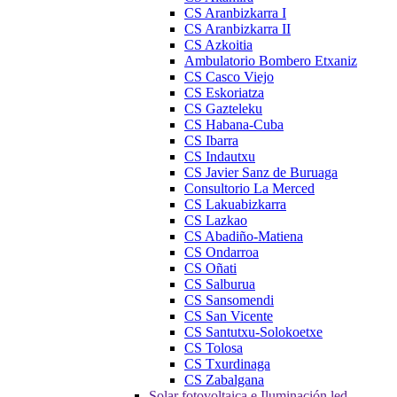
CS Aranbizkarra I
CS Aranbizkarra II
CS Azkoitia
Ambulatorio Bombero Etxaniz
CS Casco Viejo
CS Eskoriatza
CS Gazteleku
CS Habana-Cuba
CS Ibarra
CS Indautxu
CS Javier Sanz de Buruaga
Consultorio La Merced
CS Lakuabizkarra
CS Lazkao
CS Abadiño-Matiena
CS Ondarroa
CS Oñati
CS Salburua
CS Sansomendi
CS San Vicente
CS Santutxu-Solokoetxe
CS Tolosa
CS Txurdinaga
CS Zabalgana
Solar fotovoltaica e Iluminación led