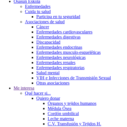
Osasun Eskola
Enfermedades
Cuida tu salud
Participa en tu seguridad
Asociaciones de salud
Cáncer
Enfermedades cardiovasculares
Enfermedades digestivas
Discapacidad
Enfermedades endocrinas
Enfermedades musculo-esqueléticas
Enfermedades neurológicas
Enfermedades renales
Enfermedades respiratorias
Salud mental
VIH e Infecciones de Transmisión Sexual
Otras asociaciones
Me interesa
Qué hacer si...
Quiero donar
Órganos y tejidos humanos
Médula Ósea
Cordón umbilical
Leche materna
C.V. Transfusión y Tejidos H.