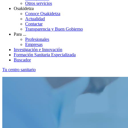
Otros servicios
Osakidetza
Conoce Osakidetza
Actualidad
Contactar
Transparencia y Buen Gobierno
Para ...
Profesionales
Empresas
Investigación e Innovación
Formación Sanitaria Especializada
Buscador
Tu centro sanitario