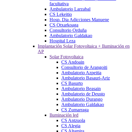
facultativa
Ambulatorio Larzabal
CS Lekeitio
Hosp. Dia Adicciones Manuene
CS Otxarkoaga
Consultorio Orduña
Ambulatorio Galdakao
Hospital Leza
Implantación Solar Fotovoltaica + Iluminación en
AP
Solar Fotovoltaica
CS Andoain
Consultorio de Arangoiti
Ambulatorio Azpeitia
Ambulatorio Basauri-Ariz
CS Basurto
Ambulatorio Beasain
Ambulatorio de Deusto
Ambulatorio Durango
Ambulatorio Galdakao
CS Zumarraga
Iluminación led
CS Antzuola
CS Alegia
CS Altamira