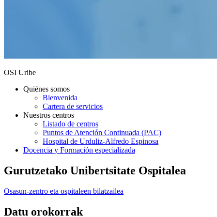
OSI Uribe
Quiénes somos
Bienvenida
Cartera de servicios
Nuestros centros
Listado de centros
Puntos de Atención Continuada (PAC)
Hospital de Urduliz-Alfredo Espinosa
Docencia y Formación especializada
Gurutzetako Unibertsitate Ospitalea
Osasun-zentro eta ospitaleen bilatzailea
Datu orokorrak