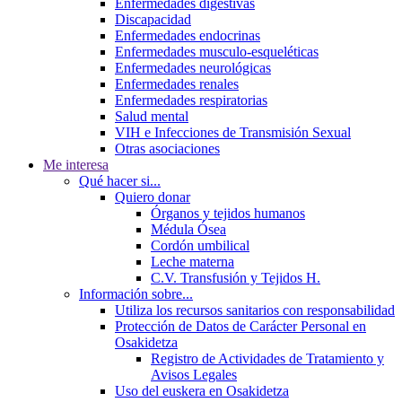
Enfermedades digestivas
Discapacidad
Enfermedades endocrinas
Enfermedades musculo-esqueléticas
Enfermedades neurológicas
Enfermedades renales
Enfermedades respiratorias
Salud mental
VIH e Infecciones de Transmisión Sexual
Otras asociaciones
Me interesa
Qué hacer si...
Quiero donar
Órganos y tejidos humanos
Médula Ósea
Cordón umbilical
Leche materna
C.V. Transfusión y Tejidos H.
Información sobre...
Utiliza los recursos sanitarios con responsabilidad
Protección de Datos de Carácter Personal en
Osakidetza
Registro de Actividades de Tratamiento y
Avisos Legales
Uso del euskera en Osakidetza