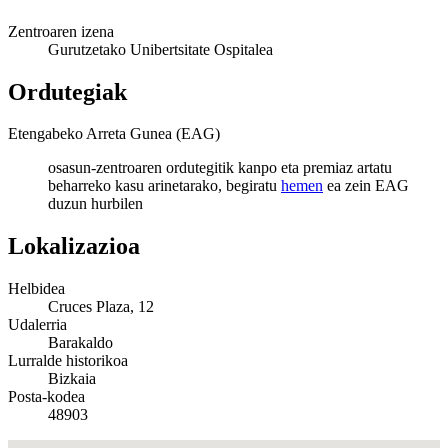
Zentroaren izena
Gurutzetako Unibertsitate Ospitalea
Ordutegiak
Etengabeko Arreta Gunea (EAG)
osasun-zentroaren ordutegitik kanpo eta premiaz artatu
beharreko kasu arinetarako, begiratu
hemen
ea zein EAG
duzun hurbilen
Lokalizazioa
Helbidea
Cruces Plaza, 12
Udalerria
Barakaldo
Lurralde historikoa
Bizkaia
Posta-kodea
48903