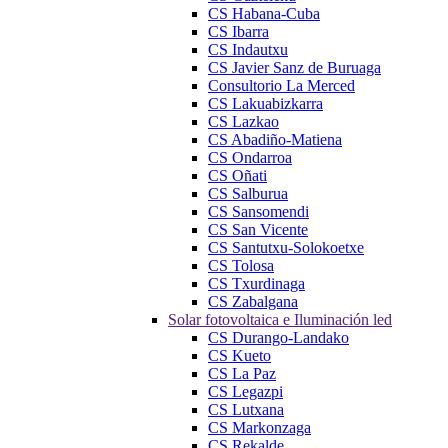
CS Habana-Cuba
CS Ibarra
CS Indautxu
CS Javier Sanz de Buruaga
Consultorio La Merced
CS Lakuabizkarra
CS Lazkao
CS Abadiño-Matiena
CS Ondarroa
CS Oñati
CS Salburua
CS Sansomendi
CS San Vicente
CS Santutxu-Solokoetxe
CS Tolosa
CS Txurdinaga
CS Zabalgana
Solar fotovoltaica e Iluminación led
CS Durango-Landako
CS Kueto
CS La Paz
CS Legazpi
CS Lutxana
CS Markonzaga
CS Rekalde