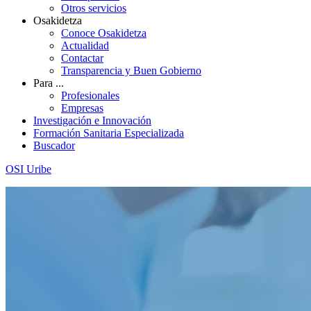
Otros servicios
Osakidetza
Conoce Osakidetza
Actualidad
Contactar
Transparencia y Buen Gobierno
Para ...
Profesionales
Empresas
Investigación e Innovación
Formación Sanitaria Especializada
Buscador
OSI Uribe