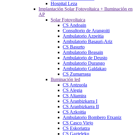
Hospital Leza
Implantación Solar Fotovoltaica + Iluminación en
AP
Solar Fotovoltaica
CS Andoain
Consultorio de Arangoiti
Ambulatorio Azpeitia
Ambulatorio Basauri-Ariz
CS Basurto
Ambulatorio Beasain
Ambulatorio de Deusto
Ambulatorio Durango
Ambulatorio Galdakao
CS Zumarraga
Iluminación led
CS Antzuola
CS Alegia
CS Altamira
CS Aranbizkarra I
CS Aranbizkarra II
CS Azkoitia
Ambulatorio Bombero Etxaniz
CS Casco Viejo
CS Eskoriatza
CS Gazteleku