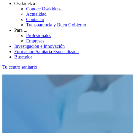
Osakidetza
Conoce Osakidetza
Actualidad
Contactar
Transparencia y Buen Gobierno
Para ...
Profesionales
Empresas
Investigación e Innovación
Formación Sanitaria Especializada
Buscador
Tu centro sanitario