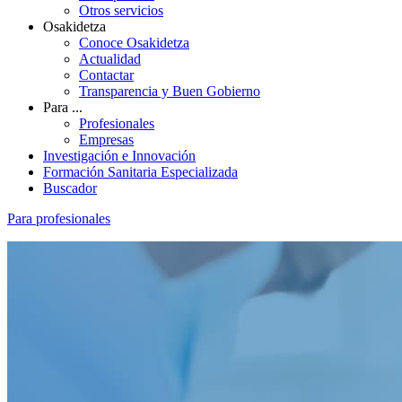
Otros servicios
Osakidetza
Conoce Osakidetza
Actualidad
Contactar
Transparencia y Buen Gobierno
Para ...
Profesionales
Empresas
Investigación e Innovación
Formación Sanitaria Especializada
Buscador
Para profesionales