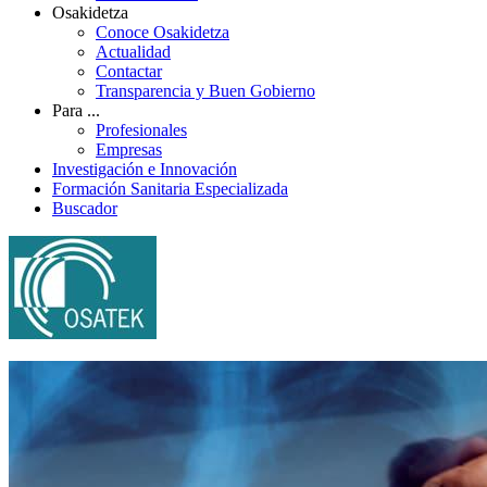
Osakidetza
Conoce Osakidetza
Actualidad
Contactar
Transparencia y Buen Gobierno
Para ...
Profesionales
Empresas
Investigación e Innovación
Formación Sanitaria Especializada
Buscador