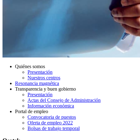
Quiénes somos
Presentación
Nuestros centros
Resonancia magnética
Transparencia y buen gobierno
Presentación
Actas del Consejo de Administración
Información económica
Portal de empleo
Convocatoria de puestos
Oferta de empleo 2022
Bolsas de trabajo temporal