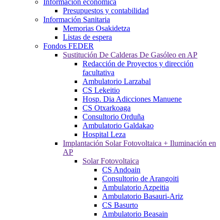
Información económica
Presupuestos y contabilidad
Información Sanitaria
Memorias Osakidetza
Listas de espera
Fondos FEDER
Sustitución De Calderas De Gasóleo en AP
Redacción de Proyectos y dirección
facultativa
Ambulatorio Larzabal
CS Lekeitio
Hosp. Dia Adicciones Manuene
CS Otxarkoaga
Consultorio Orduña
Ambulatorio Galdakao
Hospital Leza
Implantación Solar Fotovoltaica + Iluminación en
AP
Solar Fotovoltaica
CS Andoain
Consultorio de Arangoiti
Ambulatorio Azpeitia
Ambulatorio Basauri-Ariz
CS Basurto
Ambulatorio Beasain