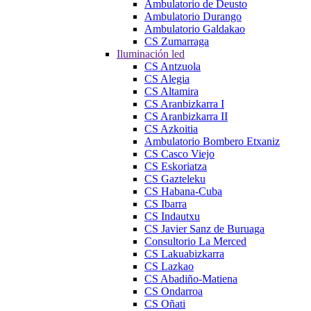
Ambulatorio de Deusto
Ambulatorio Durango
Ambulatorio Galdakao
CS Zumarraga
Iluminación led
CS Antzuola
CS Alegia
CS Altamira
CS Aranbizkarra I
CS Aranbizkarra II
CS Azkoitia
Ambulatorio Bombero Etxaniz
CS Casco Viejo
CS Eskoriatza
CS Gazteleku
CS Habana-Cuba
CS Ibarra
CS Indautxu
CS Javier Sanz de Buruaga
Consultorio La Merced
CS Lakuabizkarra
CS Lazkao
CS Abadiño-Matiena
CS Ondarroa
CS Oñati