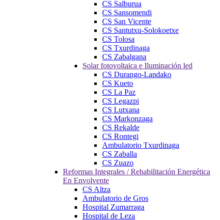
CS Salburua
CS Sansomendi
CS San Vicente
CS Santutxu-Solokoetxe
CS Tolosa
CS Txurdinaga
CS Zabalgana
Solar fotovoltaica e Iluminación led
CS Durango-Landako
CS Kueto
CS La Paz
CS Legazpi
CS Lutxana
CS Markonzaga
CS Rekalde
CS Rontegi
Ambulatorio Txurdinaga
CS Zaballa
CS Zuazo
Reformas Integrales / Rehabilitación Energética
En Envolvente
CS Altza
Ambulatorio de Gros
Hospital Zumarraga
Hospital de Leza