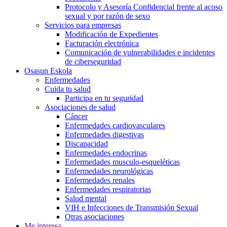
Protocolo y Asesoría Confidencial frente al acoso
sexual y por razón de sexo
Servicios para empresas
Modificación de Expedientes
Facturación electrónica
Comunicación de vulnerabilidades e incidentes
de ciberseguridad
Osasun Eskola
Enfermedades
Cuida tu salud
Participa en tu seguridad
Asociaciones de salud
Cáncer
Enfermedades cardiovasculares
Enfermedades digestivas
Discapacidad
Enfermedades endocrinas
Enfermedades musculo-esqueléticas
Enfermedades neurológicas
Enfermedades renales
Enfermedades respiratorias
Salud mental
VIH e Infecciones de Transmisión Sexual
Otras asociaciones
Me interesa