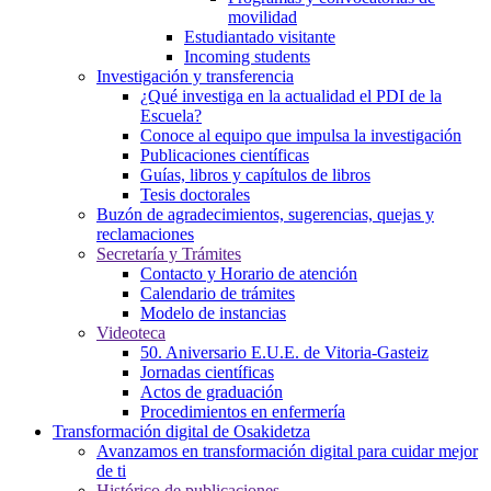
movilidad
Estudiantado visitante
Incoming students
Investigación y transferencia
¿Qué investiga en la actualidad el PDI de la
Escuela?
Conoce al equipo que impulsa la investigación
Publicaciones científicas
Guías, libros y capítulos de libros
Tesis doctorales
Buzón de agradecimientos, sugerencias, quejas y
reclamaciones
Secretaría y Trámites
Contacto y Horario de atención
Calendario de trámites
Modelo de instancias
Videoteca
50. Aniversario E.U.E. de Vitoria-Gasteiz
Jornadas científicas
Actos de graduación
Procedimientos en enfermería
Transformación digital de Osakidetza
Avanzamos en transformación digital para cuidar mejor
de ti
Histórico de publicaciones