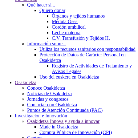
Qué hacer si...
Quiero donar
Órganos y tejidos humanos
Médula Ósea
Cordón umbilical
Leche materna
C.V. Transfusión y Tejidos H.
Información sobre...
Utiliza los recursos sanitarios con responsabilidad
Protección de Datos de Carácter Personal en
Osakidetza
Registro de Actividades de Tratamiento y
Avisos Legales
Uso del euskera en Osakidetza
Osakidetza
Conoce Osakidetza
Noticias de Osakidetza
Jornadas y congresos
Contactar con Osakidetza
Puntos de Atención Continuada (PAC)
Investigación e Innovación
Osakidetza Innova y ayuda a innovar
Made in Osakidetza
Compra Pública de Innovación (CPI)
Centros