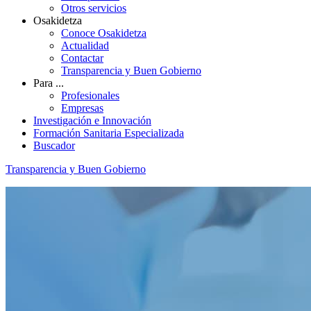
Otros servicios
Osakidetza
Conoce Osakidetza
Actualidad
Contactar
Transparencia y Buen Gobierno
Para ...
Profesionales
Empresas
Investigación e Innovación
Formación Sanitaria Especializada
Buscador
Transparencia y Buen Gobierno