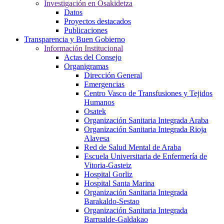
Investigación en Osakidetza
Datos
Proyectos destacados
Publicaciones
Transparencia y Buen Gobierno
Información Institucional
Actas del Consejo
Organigramas
Dirección General
Emergencias
Centro Vasco de Transfusiones y Tejidos
Humanos
Osatek
Organización Sanitaria Integrada Araba
Organización Sanitaria Integrada Rioja
Alavesa
Red de Salud Mental de Araba
Escuela Universitaria de Enfermería de
Vitoria-Gasteiz
Hospital Gorliz
Hospital Santa Marina
Organización Sanitaria Integrada
Barakaldo-Sestao
Organización Sanitaria Integrada
Barrualde-Galdakao