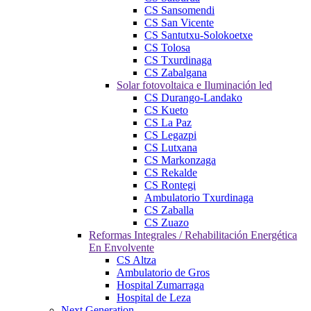
CS Sansomendi
CS San Vicente
CS Santutxu-Solokoetxe
CS Tolosa
CS Txurdinaga
CS Zabalgana
Solar fotovoltaica e Iluminación led
CS Durango-Landako
CS Kueto
CS La Paz
CS Legazpi
CS Lutxana
CS Markonzaga
CS Rekalde
CS Rontegi
Ambulatorio Txurdinaga
CS Zaballa
CS Zuazo
Reformas Integrales / Rehabilitación Energética
En Envolvente
CS Altza
Ambulatorio de Gros
Hospital Zumarraga
Hospital de Leza
Next Generation