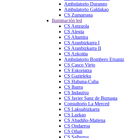
Ambulatorio Durango
Ambulatorio Galdakao
CS Zumarraga
Iluminación led
CS Antzuola
CS Alegia
CS Altamira
CS Aranbizkarra I
CS Aranbizkarra II
CS Azkoitia
Ambulatorio Bombero Etxaniz
CS Casco Viejo
CS Eskoriatza
CS Gazteleku
CS Habana-Cuba
CS Ibarra
CS Indautxu
CS Javier Sanz de Buruaga
Consultorio La Merced
CS Lakuabizkarra
CS Lazkao
CS Abadiño-Matiena
CS Ondarroa
CS Oñati
CS Salburua