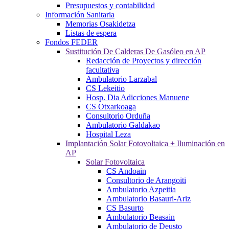
Presupuestos y contabilidad
Información Sanitaria
Memorias Osakidetza
Listas de espera
Fondos FEDER
Sustitución De Calderas De Gasóleo en AP
Redacción de Proyectos y dirección
facultativa
Ambulatorio Larzabal
CS Lekeitio
Hosp. Dia Adicciones Manuene
CS Otxarkoaga
Consultorio Orduña
Ambulatorio Galdakao
Hospital Leza
Implantación Solar Fotovoltaica + Iluminación en
AP
Solar Fotovoltaica
CS Andoain
Consultorio de Arangoiti
Ambulatorio Azpeitia
Ambulatorio Basauri-Ariz
CS Basurto
Ambulatorio Beasain
Ambulatorio de Deusto