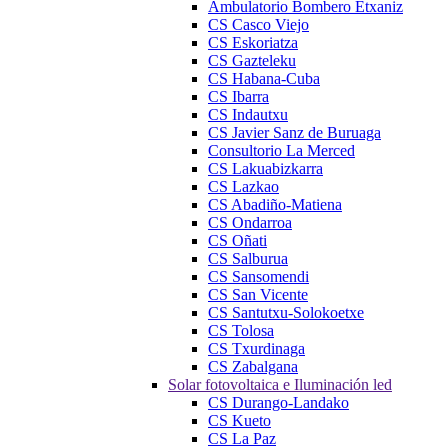
Ambulatorio Bombero Etxaniz
CS Casco Viejo
CS Eskoriatza
CS Gazteleku
CS Habana-Cuba
CS Ibarra
CS Indautxu
CS Javier Sanz de Buruaga
Consultorio La Merced
CS Lakuabizkarra
CS Lazkao
CS Abadiño-Matiena
CS Ondarroa
CS Oñati
CS Salburua
CS Sansomendi
CS San Vicente
CS Santutxu-Solokoetxe
CS Tolosa
CS Txurdinaga
CS Zabalgana
Solar fotovoltaica e Iluminación led
CS Durango-Landako
CS Kueto
CS La Paz