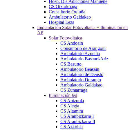
Hosp. Dia Adicciones Manuene
CS Otxarkoaga
Consultorio Orduña
Ambulatorio Galdakao
Hospital Leza
Implantación Solar Fotovoltaica + Iluminación en
AP
Solar Fotovoltaica
CS Andoain
Consultorio de Arangoiti
Ambulatorio Azpeitia
Ambulatorio Basauri-Ariz
CS Basurto
Ambulatorio Beasain
Ambulatorio de Deusto
Ambulatorio Durango
Ambulatorio Galdakao
CS Zumarraga
Iluminación led
CS Antzuola
CS Alegia
CS Altamira
CS Aranbizkarra I
CS Aranbizkarra II
CS Azkoitia