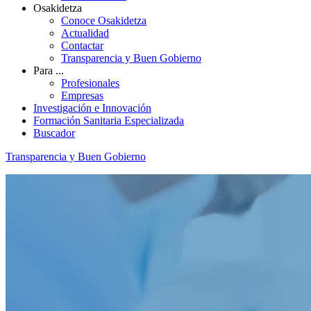
Osakidetza
Conoce Osakidetza
Actualidad
Contactar
Transparencia y Buen Gobierno
Para ...
Profesionales
Empresas
Investigación e Innovación
Formación Sanitaria Especializada
Buscador
Transparencia y Buen Gobierno