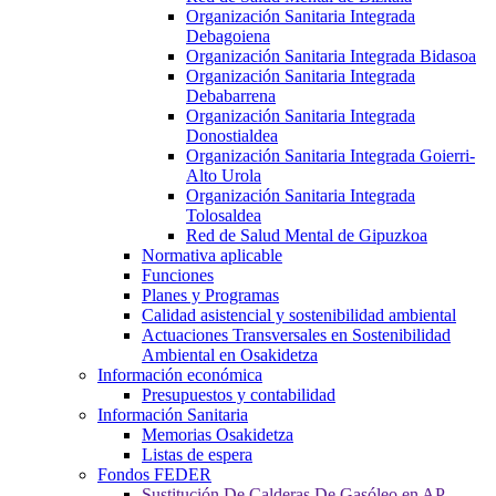
Organización Sanitaria Integrada
Debagoiena
Organización Sanitaria Integrada Bidasoa
Organización Sanitaria Integrada
Debabarrena
Organización Sanitaria Integrada
Donostialdea
Organización Sanitaria Integrada Goierri-
Alto Urola
Organización Sanitaria Integrada
Tolosaldea
Red de Salud Mental de Gipuzkoa
Normativa aplicable
Funciones
Planes y Programas
Calidad asistencial y sostenibilidad ambiental
Actuaciones Transversales en Sostenibilidad
Ambiental en Osakidetza
Información económica
Presupuestos y contabilidad
Información Sanitaria
Memorias Osakidetza
Listas de espera
Fondos FEDER
Sustitución De Calderas De Gasóleo en AP