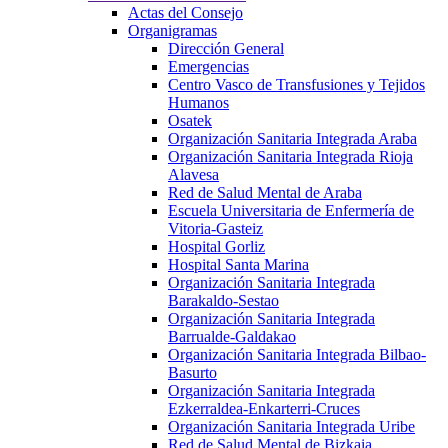
Actas del Consejo
Organigramas
Dirección General
Emergencias
Centro Vasco de Transfusiones y Tejidos
Humanos
Osatek
Organización Sanitaria Integrada Araba
Organización Sanitaria Integrada Rioja
Alavesa
Red de Salud Mental de Araba
Escuela Universitaria de Enfermería de
Vitoria-Gasteiz
Hospital Gorliz
Hospital Santa Marina
Organización Sanitaria Integrada
Barakaldo-Sestao
Organización Sanitaria Integrada
Barrualde-Galdakao
Organización Sanitaria Integrada Bilbao-
Basurto
Organización Sanitaria Integrada
Ezkerraldea-Enkarterri-Cruces
Organización Sanitaria Integrada Uribe
Red de Salud Mental de Bizkaia