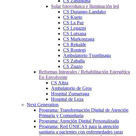
CS Zabalgana
Solar fotovoltaica e Iluminación led
CS Durango-Landako
CS Kueto
CS La Paz
CS Legazpi
CS Lutxana
CS Markonzaga
CS Rekalde
CS Rontegi
Ambulatorio Txurdinaga
CS Zaballa
CS Zuazo
Reformas Integrales / Rehabilitación Energética
En Envolvente
CS Altza
Ambulatorio de Gros
Hospital Zumarraga
Hospital de Leza
Next Generation
Programa: Transformación Digital de Atención
Primaria y Comunitaria
Programa: Atención Digital Personalizada
Programa: Red ÚNICAS para la atención
sanitaria a pacientes con enfermedades raras