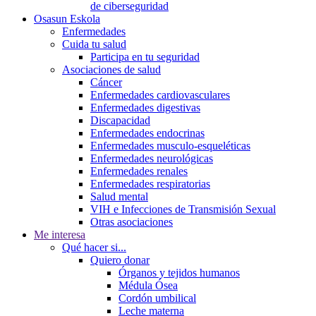
de ciberseguridad
Osasun Eskola
Enfermedades
Cuida tu salud
Participa en tu seguridad
Asociaciones de salud
Cáncer
Enfermedades cardiovasculares
Enfermedades digestivas
Discapacidad
Enfermedades endocrinas
Enfermedades musculo-esqueléticas
Enfermedades neurológicas
Enfermedades renales
Enfermedades respiratorias
Salud mental
VIH e Infecciones de Transmisión Sexual
Otras asociaciones
Me interesa
Qué hacer si...
Quiero donar
Órganos y tejidos humanos
Médula Ósea
Cordón umbilical
Leche materna