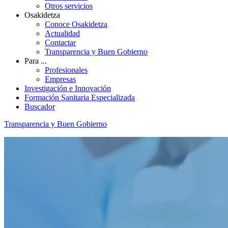
Otros servicios
Osakidetza
Conoce Osakidetza
Actualidad
Contactar
Transparencia y Buen Gobierno
Para ...
Profesionales
Empresas
Investigación e Innovación
Formación Sanitaria Especializada
Buscador
Transparencia y Buen Gobierno