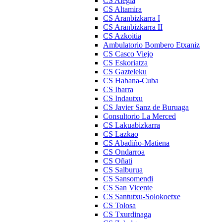
CS Alegia
CS Altamira
CS Aranbizkarra I
CS Aranbizkarra II
CS Azkoitia
Ambulatorio Bombero Etxaniz
CS Casco Viejo
CS Eskoriatza
CS Gazteleku
CS Habana-Cuba
CS Ibarra
CS Indautxu
CS Javier Sanz de Buruaga
Consultorio La Merced
CS Lakuabizkarra
CS Lazkao
CS Abadiño-Matiena
CS Ondarroa
CS Oñati
CS Salburua
CS Sansomendi
CS San Vicente
CS Santutxu-Solokoetxe
CS Tolosa
CS Txurdinaga