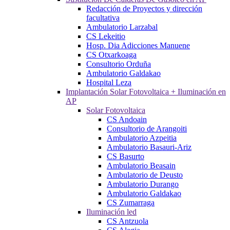
Redacción de Proyectos y dirección
facultativa
Ambulatorio Larzabal
CS Lekeitio
Hosp. Dia Adicciones Manuene
CS Otxarkoaga
Consultorio Orduña
Ambulatorio Galdakao
Hospital Leza
Implantación Solar Fotovoltaica + Iluminación en
AP
Solar Fotovoltaica
CS Andoain
Consultorio de Arangoiti
Ambulatorio Azpeitia
Ambulatorio Basauri-Ariz
CS Basurto
Ambulatorio Beasain
Ambulatorio de Deusto
Ambulatorio Durango
Ambulatorio Galdakao
CS Zumarraga
Iluminación led
CS Antzuola