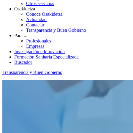
Otros servicios
Osakidetza
Conoce Osakidetza
Actualidad
Contactar
Transparencia y Buen Gobierno
Para ...
Profesionales
Empresas
Investigación e Innovación
Formación Sanitaria Especializada
Buscador
Transparencia y Buen Gobierno