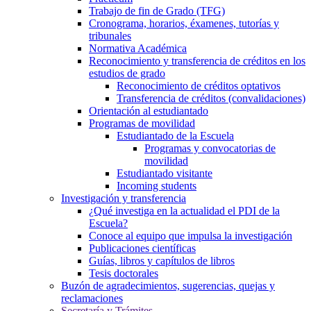
Trabajo de fin de Grado (TFG)
Cronograma, horarios, éxamenes, tutorías y
tribunales
Normativa Académica
Reconocimiento y transferencia de créditos en los
estudios de grado
Reconocimiento de créditos optativos
Transferencia de créditos (convalidaciones)
Orientación al estudiantado
Programas de movilidad
Estudiantado de la Escuela
Programas y convocatorias de
movilidad
Estudiantado visitante
Incoming students
Investigación y transferencia
¿Qué investiga en la actualidad el PDI de la
Escuela?
Conoce al equipo que impulsa la investigación
Publicaciones científicas
Guías, libros y capítulos de libros
Tesis doctorales
Buzón de agradecimientos, sugerencias, quejas y
reclamaciones
Secretaría y Trámites