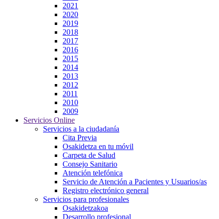
2021
2020
2019
2018
2017
2016
2015
2014
2013
2012
2011
2010
2009
Servicios Online
Servicios a la ciudadanía
Cita Previa
Osakidetza en tu móvil
Carpeta de Salud
Consejo Sanitario
Atención telefónica
Servicio de Atención a Pacientes y Usuarios/as
Registro electrónico general
Servicios para profesionales
Osakidetzakoa
Desarrollo profesional