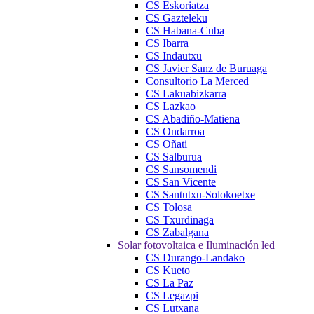
CS Eskoriatza
CS Gazteleku
CS Habana-Cuba
CS Ibarra
CS Indautxu
CS Javier Sanz de Buruaga
Consultorio La Merced
CS Lakuabizkarra
CS Lazkao
CS Abadiño-Matiena
CS Ondarroa
CS Oñati
CS Salburua
CS Sansomendi
CS San Vicente
CS Santutxu-Solokoetxe
CS Tolosa
CS Txurdinaga
CS Zabalgana
Solar fotovoltaica e Iluminación led
CS Durango-Landako
CS Kueto
CS La Paz
CS Legazpi
CS Lutxana