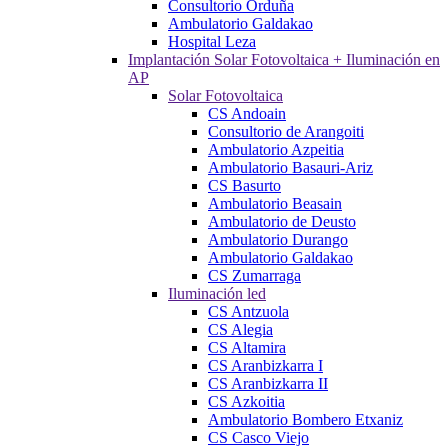
Consultorio Orduña
Ambulatorio Galdakao
Hospital Leza
Implantación Solar Fotovoltaica + Iluminación en
AP
Solar Fotovoltaica
CS Andoain
Consultorio de Arangoiti
Ambulatorio Azpeitia
Ambulatorio Basauri-Ariz
CS Basurto
Ambulatorio Beasain
Ambulatorio de Deusto
Ambulatorio Durango
Ambulatorio Galdakao
CS Zumarraga
Iluminación led
CS Antzuola
CS Alegia
CS Altamira
CS Aranbizkarra I
CS Aranbizkarra II
CS Azkoitia
Ambulatorio Bombero Etxaniz
CS Casco Viejo