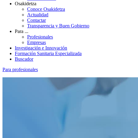
Osakidetza
Conoce Osakidetza
Actualidad
Contactar
Transparencia y Buen Gobierno
Para ...
Profesionales
Empresas
Investigación e Innovación
Formación Sanitaria Especializada
Buscador
Para profesionales