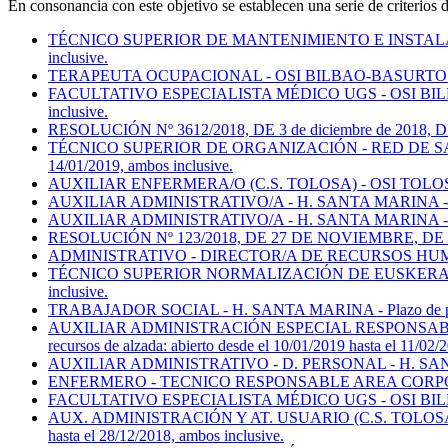
En consonancia con este objetivo se establecen una serie de criterios 
TÉCNICO SUPERIOR DE MANTENIMIENTO E INSTALACIONES - OS
inclusive.
TERAPEUTA OCUPACIONAL - OSI BILBAO-BASURTO - Lista Defini
FACULTATIVO ESPECIALISTA MÉDICO UGS - OSI BILBAO-BASURT
inclusive.
RESOLUCIÓN Nº 3612/2018, DE 3 de diciembre de 20
TÉCNICO SUPERIOR DE ORGANIZACIÓN - RED DE SALUD MENTAL
14/01/2019, ambos inclusive.
AUXILIAR ENFERMERA/O (C.S. TOLOSA) - OSI TOLOSALDEA - Lis
AUXILIAR ADMINISTRATIVO/A - H. SANTA MARINA - Lista Defin
AUXILIAR ADMINISTRATIVO/A - H. SANTA MARINA - Lista Provi
RESOLUCIÓN Nº 123/2018, DE 27 DE NOVIEMBRE, 
ADMINISTRATIVO - DIRECTOR/A DE RECURSOS HUMANOS - Plazo
TÉCNICO SUPERIOR NORMALIZACIÓN DE EUSKERA - H. SANTA M
inclusive.
TRABAJADOR SOCIAL - H. SANTA MARINA - Plazo de presentaci
AUXILIAR ADMINISTRACIÓN ESPECIAL RESPONSABILI
recursos de alzada: abierto desde el 10/01/2019 hasta el 11/02/
AUXILIAR ADMINISTRATIVO - D. PERSONAL - H. SANTA MARINA
ENFERMERO - TECNICO RESPONSABLE AREA CORPORATIVA - OR
FACULTATIVO ESPECIALISTA MÉDICO UGS - OSI BILBAO-BASURTO
AUX. ADMINISTRACIÓN Y AT. USUARIO (C.S. TOLOSA. TURNO
hasta el 28/12/2018, ambos inclusive.