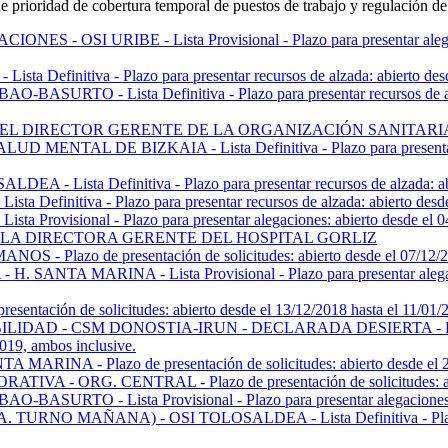
de prioridad de cobertura temporal de puestos de trabajo y regulación de
I URIBE - Lista Provisional - Plazo para presentar alegaciones
tiva - Plazo para presentar recursos de alzada: abierto desde el
O - Lista Definitiva - Plazo para presentar recursos de alzada:
18, DEL DIRECTOR GERENTE DE LA ORGANIZACIÓN SANITARIA I
 DE BIZKAIA - Lista Definitiva - Plazo para presentar recurs
ta Definitiva - Plazo para presentar recursos de alzada: abierto
itiva - Plazo para presentar recursos de alzada: abierto desde el
sional - Plazo para presentar alegaciones: abierto desde el 04/1
DE LA DIRECTORA GERENTE DEL HOSPITAL GORLIZ
 de presentación de solicitudes: abierto desde el 07/12/2018 
ARINA - Lista Provisional - Plazo para presentar alegaciones:
ón de solicitudes: abierto desde el 13/12/2018 hasta el 11/01/20
DAD - CSM DONOSTIA-IRUN - DECLARADA DESIERTA - RED 
2019, ambos inclusive.
 - Plazo de presentación de solicitudes: abierto desde el 20/12
G. CENTRAL - Plazo de presentación de solicitudes: abierto de
 - Lista Provisional - Plazo para presentar alegaciones: abier
 MAÑANA) - OSI TOLOSALDEA - Lista Definitiva - Plazo para pr