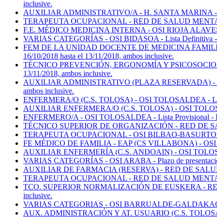
inclusive.
AUXILIAR ADMINISTRATIVO/A - H. SANTA MARINA - Plazo de p
TERAPEUTA OCUPACIONAL - RED DE SALUD MENTAL DE ARABA - 
F.E. MÉDICO MEDICINA INTERNA - OSI RIOJA ALAVESA - Plazo 
VARIAS CATEGORÍAS - OSI BIDASOA - Lista Definitiva - Plazo 
FEM DE LA UNIDAD DOCENTE DE MEDICINA FAMILIAR Y C
16/10/2018 hasta el 13/11/2018, ambos inclusive.
TÉCNICO PREVENCIÓN, ERGONOMÍA Y PSICOSOCIOLOGÍA - 
13/11/2018, ambos inclusive.
AUXILIAR ADMINISTRATIVO (PLAZA RESERVADA) - DIRECTOR
ambos inclusive.
ENFERMERA/O (C.S. TOLOSA) - OSI TOLOSALDEA - Lista Provis
AUXILIAR ENFERMERA/O (C.S. TOLOSA) - OSI TOLOSALDEA - Pl
ENFERMERO/A - OSI TOLOSALDEA - Lista Provisional - Plazo p
TÉCNICO SUPERIOR DE ORGANIZACIÓN - RED DE SALUD MENTA
TERAPEUTA OCUPACIONAL - OSI BILBAO-BASURTO - Lista Provi
FE MÉDICO DE FAMILIA - EAP (CS VILLABONA) - OSI TOLOSALD
AUXILIAR ENFERMERÍA (C.S. ANDOAIN) - OSI TOLOSALDEA - Lis
VARIAS CATEGORÍAS - OSI ARABA - Plazo de presentación de s
AUXILIAR DE FARMACIA (RESERVA) - RED DE SALUD MENTAL D
TERAPEUTA OCUPACIONAL - RED DE SALUD MENTAL DE ARABA -
TCO. SUPERIOR NORMALIZACIÓN DE EUSKERA - RED DE SALU
inclusive.
VARIAS CATEGORIAS - OSI BARRUALDE-GALDAKAO - Plazo de p
AUX. ADMINISTRACIÓN Y AT. USUARIO (C.S. TOLOSA. TURNO