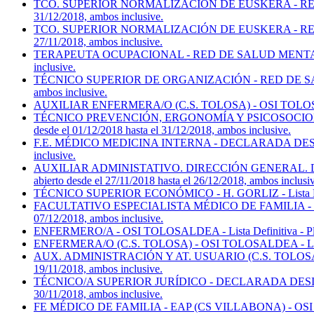
TCO. SUPERIOR NORMALIZACIÓN DE EUSKERA - RED DE SALUD
31/12/2018, ambos inclusive.
TCO. SUPERIOR NORMALIZACIÓN DE EUSKERA - RED DE SALUD
27/11/2018, ambos inclusive.
TERAPEUTA OCUPACIONAL - RED DE SALUD MENTAL DE ARABA - 
inclusive.
TÉCNICO SUPERIOR DE ORGANIZACIÓN - RED DE SALUD MENTAL
ambos inclusive.
AUXILIAR ENFERMERA/O (C.S. TOLOSA) - OSI TOLOSALDEA - Li
TÉCNICO PREVENCIÓN, ERGONOMÍA Y PSICOSOCIOLOGÍA 
desde el 01/12/2018 hasta el 31/12/2018, ambos inclusive.
F.E. MÉDICO MEDICINA INTERNA - DECLARADA DESIERTA - OS
inclusive.
AUXILIAR ADMINISTATIVO. DIRECCIÓN GENERAL. DIR
abierto desde el 27/11/2018 hasta el 26/12/2018, ambos inclusi
TÉCNICO SUPERIOR ECONÓMICO - H. GORLIZ - Lista Definitiva 
FACULTATIVO ESPECIALISTA MÉDICO DE FAMILIA - EAP - D
07/12/2018, ambos inclusive.
ENFERMERO/A - OSI TOLOSALDEA - Lista Definitiva - Plazo par
ENFERMERA/O (C.S. TOLOSA) - OSI TOLOSALDEA - Lista Definit
AUX. ADMINISTRACIÓN Y AT. USUARIO (C.S. TOLOSA. TURNO
19/11/2018, ambos inclusive.
TÉCNICO/A SUPERIOR JURÍDICO - DECLARADA DESIERTA - 
30/11/2018, ambos inclusive.
FE MÉDICO DE FAMILIA - EAP (CS VILLABONA) - OSI TOLOSALD