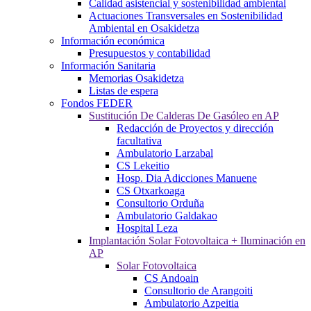
Calidad asistencial y sostenibilidad ambiental
Actuaciones Transversales en Sostenibilidad
Ambiental en Osakidetza
Información económica
Presupuestos y contabilidad
Información Sanitaria
Memorias Osakidetza
Listas de espera
Fondos FEDER
Sustitución De Calderas De Gasóleo en AP
Redacción de Proyectos y dirección
facultativa
Ambulatorio Larzabal
CS Lekeitio
Hosp. Dia Adicciones Manuene
CS Otxarkoaga
Consultorio Orduña
Ambulatorio Galdakao
Hospital Leza
Implantación Solar Fotovoltaica + Iluminación en
AP
Solar Fotovoltaica
CS Andoain
Consultorio de Arangoiti
Ambulatorio Azpeitia