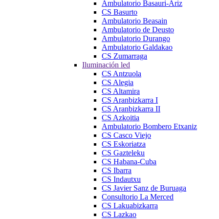
Ambulatorio Basauri-Ariz
CS Basurto
Ambulatorio Beasain
Ambulatorio de Deusto
Ambulatorio Durango
Ambulatorio Galdakao
CS Zumarraga
Iluminación led
CS Antzuola
CS Alegia
CS Altamira
CS Aranbizkarra I
CS Aranbizkarra II
CS Azkoitia
Ambulatorio Bombero Etxaniz
CS Casco Viejo
CS Eskoriatza
CS Gazteleku
CS Habana-Cuba
CS Ibarra
CS Indautxu
CS Javier Sanz de Buruaga
Consultorio La Merced
CS Lakuabizkarra
CS Lazkao