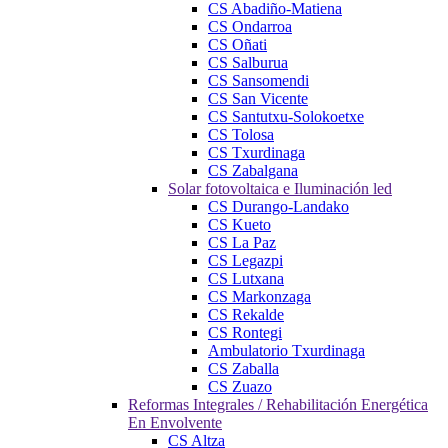
CS Abadiño-Matiena
CS Ondarroa
CS Oñati
CS Salburua
CS Sansomendi
CS San Vicente
CS Santutxu-Solokoetxe
CS Tolosa
CS Txurdinaga
CS Zabalgana
Solar fotovoltaica e Iluminación led
CS Durango-Landako
CS Kueto
CS La Paz
CS Legazpi
CS Lutxana
CS Markonzaga
CS Rekalde
CS Rontegi
Ambulatorio Txurdinaga
CS Zaballa
CS Zuazo
Reformas Integrales / Rehabilitación Energética
En Envolvente
CS Altza