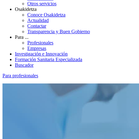
Otros servicios
Osakidetza
Conoce Osakidetza
Actualidad
Contactar
Transparencia y Buen Gobierno
Para ...
Profesionales
Empresas
Investigación e Innovación
Formación Sanitaria Especializada
Buscador
Para profesionales