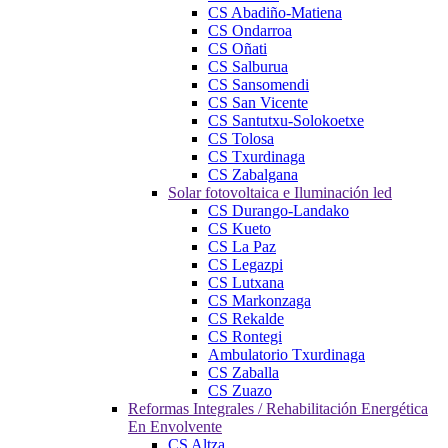
CS Abadiño-Matiena
CS Ondarroa
CS Oñati
CS Salburua
CS Sansomendi
CS San Vicente
CS Santutxu-Solokoetxe
CS Tolosa
CS Txurdinaga
CS Zabalgana
Solar fotovoltaica e Iluminación led
CS Durango-Landako
CS Kueto
CS La Paz
CS Legazpi
CS Lutxana
CS Markonzaga
CS Rekalde
CS Rontegi
Ambulatorio Txurdinaga
CS Zaballa
CS Zuazo
Reformas Integrales / Rehabilitación Energética
En Envolvente
CS Altza