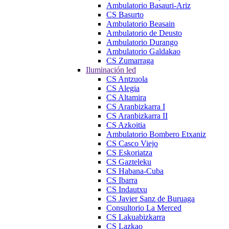
Ambulatorio Basauri-Ariz
CS Basurto
Ambulatorio Beasain
Ambulatorio de Deusto
Ambulatorio Durango
Ambulatorio Galdakao
CS Zumarraga
Iluminación led
CS Antzuola
CS Alegia
CS Altamira
CS Aranbizkarra I
CS Aranbizkarra II
CS Azkoitia
Ambulatorio Bombero Etxaniz
CS Casco Viejo
CS Eskoriatza
CS Gazteleku
CS Habana-Cuba
CS Ibarra
CS Indautxu
CS Javier Sanz de Buruaga
Consultorio La Merced
CS Lakuabizkarra
CS Lazkao