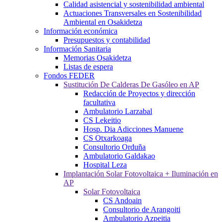
Calidad asistencial y sostenibilidad ambiental
Actuaciones Transversales en Sostenibilidad
Ambiental en Osakidetza
Información económica
Presupuestos y contabilidad
Información Sanitaria
Memorias Osakidetza
Listas de espera
Fondos FEDER
Sustitución De Calderas De Gasóleo en AP
Redacción de Proyectos y dirección
facultativa
Ambulatorio Larzabal
CS Lekeitio
Hosp. Dia Adicciones Manuene
CS Otxarkoaga
Consultorio Orduña
Ambulatorio Galdakao
Hospital Leza
Implantación Solar Fotovoltaica + Iluminación en
AP
Solar Fotovoltaica
CS Andoain
Consultorio de Arangoiti
Ambulatorio Azpeitia