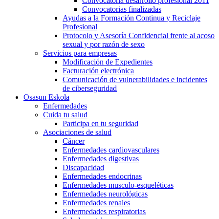
Convocatoria desarrollo profesional 2011
Convocatorias finalizadas
Ayudas a la Formación Continua y Reciclaje
Profesional
Protocolo y Asesoría Confidencial frente al acoso
sexual y por razón de sexo
Servicios para empresas
Modificación de Expedientes
Facturación electrónica
Comunicación de vulnerabilidades e incidentes
de ciberseguridad
Osasun Eskola
Enfermedades
Cuida tu salud
Participa en tu seguridad
Asociaciones de salud
Cáncer
Enfermedades cardiovasculares
Enfermedades digestivas
Discapacidad
Enfermedades endocrinas
Enfermedades musculo-esqueléticas
Enfermedades neurológicas
Enfermedades renales
Enfermedades respiratorias