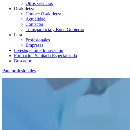
Otros servicios
Osakidetza
Conoce Osakidetza
Actualidad
Contactar
Transparencia y Buen Gobierno
Para ...
Profesionales
Empresas
Investigación e Innovación
Formación Sanitaria Especializada
Buscador
Para profesionales