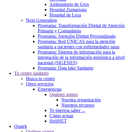
Ambulatorio de Gros
Hospital Zumarraga
Hospital de Leza
Next Generation
Programa: Transformación Digital de Atención
Primaria y Comunitaria
Programa: Atención Digital Personalizada
Programa: Red ÚNICAS para la atención
sanitaria a pacientes con enfermedades raras
Programa: Sistema de información para la
integración de la información genómica a nivel
nacional (SIGENES)
Programa: Data lake Sanitario
Tu centro sanitario
Busca tu centro
Otros servicios
Emergencias
Quiénes somos
Nuestra organización
Nuestros recursos
Te interesa saber ...
Cómo actuar
HeliNET
Osatek
Quiénes somos