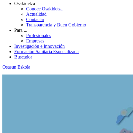
Osakidetza
Conoce Osakidetza
Actualidad
Contactar
Transparencia y Buen Gobierno
Para ...
Profesionales
Empresas
Investigación e Innovación
Formación Sanitaria Especializada
Buscador
Osasun Eskola