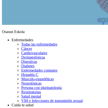
Osasun Eskola
Enfermedades
Todas las enfermedades
Cáncer
Cardiovasculares
Dermatológicas
Digestivas
Diabetes
Enfermedades comunes
Hepatitis C
Musculo-esqueléticas
Neurológicas
Persona con pluripatología
Respiratorias
Salud mental
VIH e Infecciones de transmisión sexual
Cuida tu salud