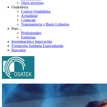
Otros servicios
Osakidetza
Conoce Osakidetza
Actualidad
Contactar
Transparencia y Buen Gobierno
Para ...
Profesionales
Empresas
Investigación e Innovación
Formación Sanitaria Especializada
Buscador