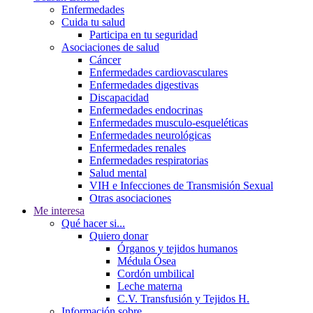
Enfermedades
Cuida tu salud
Participa en tu seguridad
Asociaciones de salud
Cáncer
Enfermedades cardiovasculares
Enfermedades digestivas
Discapacidad
Enfermedades endocrinas
Enfermedades musculo-esqueléticas
Enfermedades neurológicas
Enfermedades renales
Enfermedades respiratorias
Salud mental
VIH e Infecciones de Transmisión Sexual
Otras asociaciones
Me interesa
Qué hacer si...
Quiero donar
Órganos y tejidos humanos
Médula Ósea
Cordón umbilical
Leche materna
C.V. Transfusión y Tejidos H.
Información sobre...