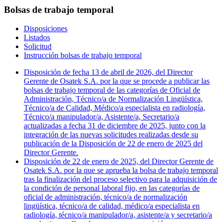
Bolsas de trabajo temporal
Disposiciones
Listados
Solicitud
Instrucción bolsas de trabajo temporal
Disposición de fecha 13 de abril de 2026, del Director
Gerente de Osatek S.A. por la que se procede a publicar las
bolsas de trabajo temporal de las categorías de Oficial de
Administración, Técnico/a de Normalización Lingüística,
Técnico/a de Calidad, Médico/a especialista en radiología,
Técnico/a manipulador/a, Asistente/a, Secretario/a
actualizadas a fecha 31 de diciembre de 2025, junto con la
integración de las nuevas solicitudes realizadas desde su
publicación de la Disposición de 22 de enero de 2025 del
Director Gerente.
Disposición de 22 de enero de 2025, del Director Gerente de
Osatek S.A. por la que se aprueba la bolsa de trabajo temporal
tras la finalización del proceso selectivo para la adquisición de
la condición de personal laboral fijo, en las categorías de
oficial de administración, técnico/a de normalización
lingüística, técnico/a de calidad, médico/a especialista en
radiología, técnico/a manipulador/a, asistente/a y secretario/a