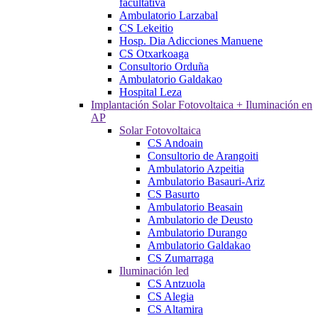
facultativa
Ambulatorio Larzabal
CS Lekeitio
Hosp. Dia Adicciones Manuene
CS Otxarkoaga
Consultorio Orduña
Ambulatorio Galdakao
Hospital Leza
Implantación Solar Fotovoltaica + Iluminación en
AP
Solar Fotovoltaica
CS Andoain
Consultorio de Arangoiti
Ambulatorio Azpeitia
Ambulatorio Basauri-Ariz
CS Basurto
Ambulatorio Beasain
Ambulatorio de Deusto
Ambulatorio Durango
Ambulatorio Galdakao
CS Zumarraga
Iluminación led
CS Antzuola
CS Alegia
CS Altamira