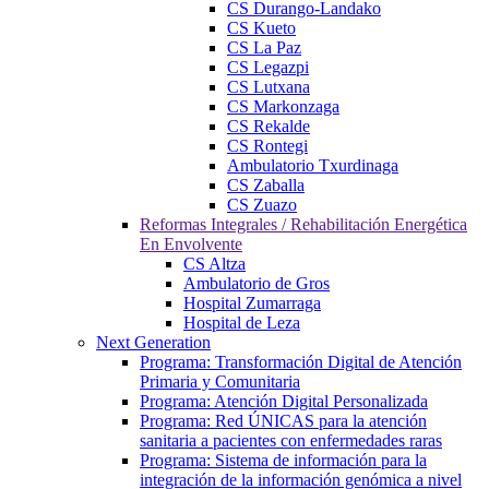
CS Durango-Landako
CS Kueto
CS La Paz
CS Legazpi
CS Lutxana
CS Markonzaga
CS Rekalde
CS Rontegi
Ambulatorio Txurdinaga
CS Zaballa
CS Zuazo
Reformas Integrales / Rehabilitación Energética
En Envolvente
CS Altza
Ambulatorio de Gros
Hospital Zumarraga
Hospital de Leza
Next Generation
Programa: Transformación Digital de Atención
Primaria y Comunitaria
Programa: Atención Digital Personalizada
Programa: Red ÚNICAS para la atención
sanitaria a pacientes con enfermedades raras
Programa: Sistema de información para la
integración de la información genómica a nivel