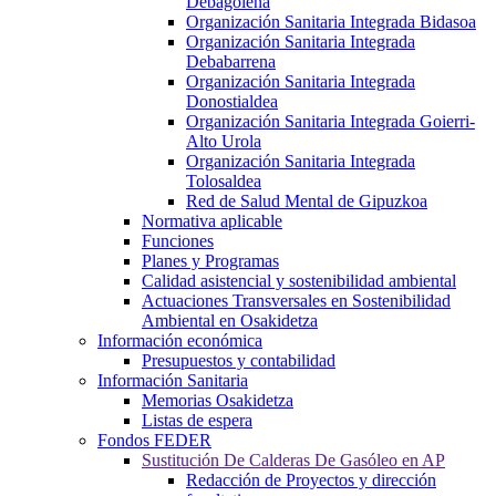
Debagoiena
Organización Sanitaria Integrada Bidasoa
Organización Sanitaria Integrada
Debabarrena
Organización Sanitaria Integrada
Donostialdea
Organización Sanitaria Integrada Goierri-
Alto Urola
Organización Sanitaria Integrada
Tolosaldea
Red de Salud Mental de Gipuzkoa
Normativa aplicable
Funciones
Planes y Programas
Calidad asistencial y sostenibilidad ambiental
Actuaciones Transversales en Sostenibilidad
Ambiental en Osakidetza
Información económica
Presupuestos y contabilidad
Información Sanitaria
Memorias Osakidetza
Listas de espera
Fondos FEDER
Sustitución De Calderas De Gasóleo en AP
Redacción de Proyectos y dirección