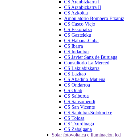
CS Aranbizkarra I
CS Aranbizkarra II
CS Azkoitia
Ambulatorio Bombero Etxaniz
CS Casco Viejo
CS Eskoriatza
CS Gazteleku
CS Habana-Cuba
CS Ibarra
CS Indautxu
CS Javier Sanz de Buruaga
Consultorio La Merced
CS Lakuabizkarra
CS Lazkao
CS Abadiño-Matiena
CS Ondarroa
CS Oñati
CS Salburua
CS Sansomendi
CS San Vicente
CS Santutxu-Solokoetxe
CS Tolosa
CS Txurdinaga
CS Zabalgana
Solar fotovoltaica e Iluminación led