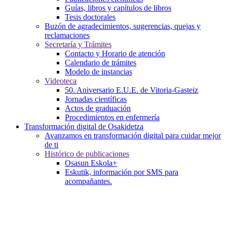
Guías, libros y capítulos de libros
Tesis doctorales
Buzón de agradecimientos, sugerencias, quejas y
reclamaciones
Secretaría y Trámites
Contacto y Horario de atención
Calendario de trámites
Modelo de instancias
Videoteca
50. Aniversario E.U.E. de Vitoria-Gasteiz
Jornadas científicas
Actos de graduación
Procedimientos en enfermería
Transformación digital de Osakidetza
Avanzamos en transformación digital para cuidar mejor
de ti
Histórico de publicaciones
Osasun Eskola+
Eskutik, información por SMS para
acompañantes.