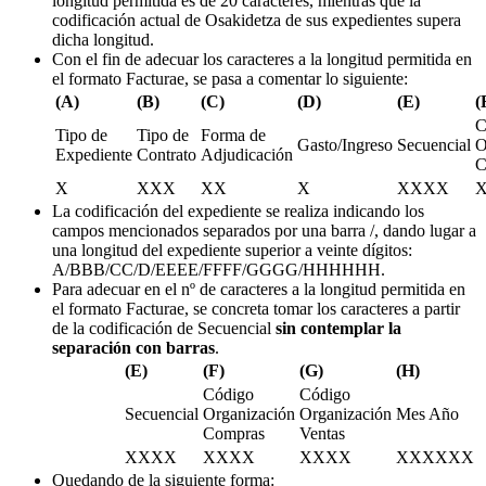
longitud permitida es de 20 caracteres, mientras que la
codificación actual de Osakidetza de sus expedientes supera
dicha longitud.
Con el fin de adecuar los caracteres a la longitud permitida en
el formato Facturae, se pasa a comentar lo siguiente:
(A)
(B)
(C)
(D)
(E)
(
C
Tipo de
Tipo de
Forma de
Gasto/Ingreso
Secuencial
O
Expediente
Contrato
Adjudicación
C
X
XXX
XX
X
XXXX
La codificación del expediente se realiza indicando los
campos mencionados separados por una barra /, dando lugar a
una longitud del expediente superior a veinte dígitos:
A/BBB/CC/D/EEEE/FFFF/GGGG/HHHHHH.
Para adecuar en el nº de caracteres a la longitud permitida en
el formato Facturae, se concreta tomar los caracteres a partir
de la codificación de Secuencial
sin contemplar la
separación con barras
.
(E)
(F)
(G)
(H)
Código
Código
Secuencial
Organización
Organización
Mes Año
Compras
Ventas
XXXX
XXXX
XXXX
XXXXXX
Quedando de la siguiente forma: