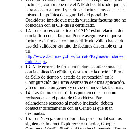
facturas”, compruebe que el NIF del certificado que usa
para acceder al portal y el de las facturas enviadas es el
mismo. La política de seguridad del portal de
Osakidetza impide que pueda visualizar facturas que no
coincidan con el CIF de su certificado.
12. Los errores con el texto ‘ZAIN’ están relacionados
con la firma de la factura. Puede asegurarse de que su
factura está firmada con un certificado válido haciendo
uso del validador gratuito de facturas disponible en la
url
http://www.facturae.gob.es/formato/Paginas/utilidades-
online.aspx
.
13. Ante errores de firma en facturas confeccionadas
con la aplicación eF4ktur, desmarque la opción "Firma
de Sello de tiempo y estado de revocación" en la
Configuración de Firma Avanzada de dicha aplicación,
y a continuación genere y envíe de nuevo las facturas.
14. Las facturas electrónicas pueden constar como
rechazadas en el portal de Osakidetza. Para
aclaraciones respecto al motivo indicado, deberá
contactar directamente con el Centro al que iban
destinadas.
15. Los Navegadores soportados por el portal son los
siguientes: Internet Explorer 9 ó superior, Google
Chrome y Mozilla Firefox. Si recibe el mensaje “Server