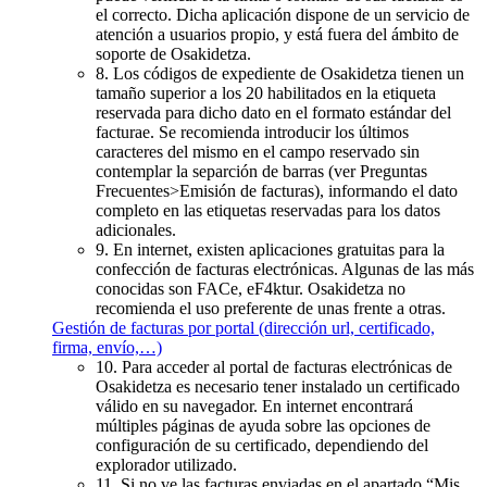
el correcto. Dicha aplicación dispone de un servicio de
atención a usuarios propio, y está fuera del ámbito de
soporte de Osakidetza.
8. Los códigos de expediente de Osakidetza tienen un
tamaño superior a los 20 habilitados en la etiqueta
reservada para dicho dato en el formato estándar del
facturae. Se recomienda introducir los últimos
caracteres del mismo en el campo reservado sin
contemplar la separción de barras (ver Preguntas
Frecuentes>Emisión de facturas), informando el dato
completo en las etiquetas reservadas para los datos
adicionales.
9. En internet, existen aplicaciones gratuitas para la
confección de facturas electrónicas. Algunas de las más
conocidas son FACe, eF4ktur. Osakidetza no
recomienda el uso preferente de unas frente a otras.
Gestión de facturas por portal (dirección url, certificado,
firma, envío,…)
10. Para acceder al portal de facturas electrónicas de
Osakidetza es necesario tener instalado un certificado
válido en su navegador. En internet encontrará
múltiples páginas de ayuda sobre las opciones de
configuración de su certificado, dependiendo del
explorador utilizado.
11. Si no ve las facturas enviadas en el apartado “Mis