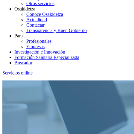
Otros servicios
Osakidetza
Conoce Osakidetza
Actualidad
Contactar
Transparencia y Buen Gobierno
Para ...
Profesionales
Empresas
Investigación e Innovación
Formación Sanitaria Especializada
Buscador
Servicios online