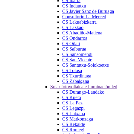
CS Ibarra
CS Indautxu
CS Javier Sanz de Buruaga
Consultorio La Merced
CS Lakuabizkarra
CS Lazkao
CS Abadiño-Matiena
CS Ondarroa
CS Oñati
CS Salburua
CS Sansomendi
CS San Vicente
CS Santutxu-Solokoetxe
CS Tolosa
CS Txurdinaga
CS Zabalgana
Solar fotovoltaica e Iluminación led
CS Durango-Landako
CS Kueto
CS La Paz
CS Legazpi
CS Lutxana
CS Markonzaga
CS Rekalde
CS Rontegi