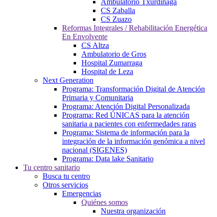
Ambulatorio Txurdinaga
CS Zaballa
CS Zuazo
Reformas Integrales / Rehabilitación Energética
En Envolvente
CS Altza
Ambulatorio de Gros
Hospital Zumarraga
Hospital de Leza
Next Generation
Programa: Transformación Digital de Atención
Primaria y Comunitaria
Programa: Atención Digital Personalizada
Programa: Red ÚNICAS para la atención
sanitaria a pacientes con enfermedades raras
Programa: Sistema de información para la
integración de la información genómica a nivel
nacional (SIGENES)
Programa: Data lake Sanitario
Tu centro sanitario
Busca tu centro
Otros servicios
Emergencias
Quiénes somos
Nuestra organización