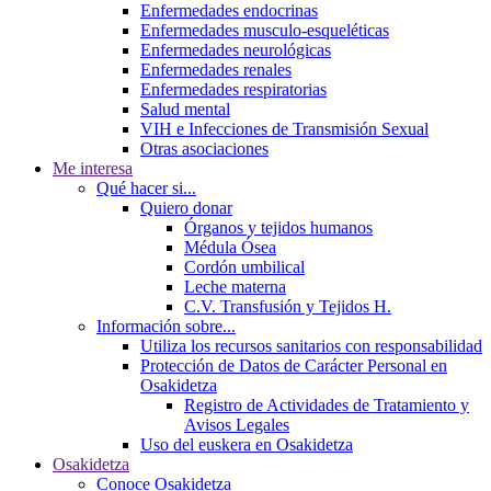
Enfermedades endocrinas
Enfermedades musculo-esqueléticas
Enfermedades neurológicas
Enfermedades renales
Enfermedades respiratorias
Salud mental
VIH e Infecciones de Transmisión Sexual
Otras asociaciones
Me interesa
Qué hacer si...
Quiero donar
Órganos y tejidos humanos
Médula Ósea
Cordón umbilical
Leche materna
C.V. Transfusión y Tejidos H.
Información sobre...
Utiliza los recursos sanitarios con responsabilidad
Protección de Datos de Carácter Personal en
Osakidetza
Registro de Actividades de Tratamiento y
Avisos Legales
Uso del euskera en Osakidetza
Osakidetza
Conoce Osakidetza