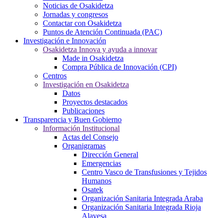
Noticias de Osakidetza
Jornadas y congresos
Contactar con Osakidetza
Puntos de Atención Continuada (PAC)
Investigación e Innovación
Osakidetza Innova y ayuda a innovar
Made in Osakidetza
Compra Pública de Innovación (CPI)
Centros
Investigación en Osakidetza
Datos
Proyectos destacados
Publicaciones
Transparencia y Buen Gobierno
Información Institucional
Actas del Consejo
Organigramas
Dirección General
Emergencias
Centro Vasco de Transfusiones y Tejidos
Humanos
Osatek
Organización Sanitaria Integrada Araba
Organización Sanitaria Integrada Rioja
Alavesa