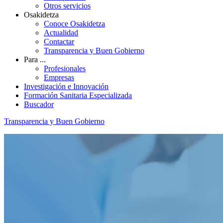
Otros servicios
Osakidetza
Conoce Osakidetza
Actualidad
Contactar
Transparencia y Buen Gobierno
Para ...
Profesionales
Empresas
Investigación e Innovación
Formación Sanitaria Especializada
Buscador
Transparencia y Buen Gobierno