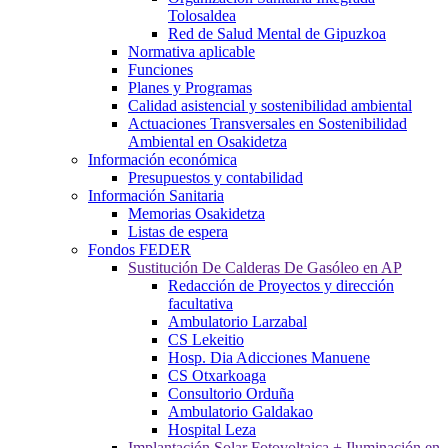
Tolosaldea
Red de Salud Mental de Gipuzkoa
Normativa aplicable
Funciones
Planes y Programas
Calidad asistencial y sostenibilidad ambiental
Actuaciones Transversales en Sostenibilidad
Ambiental en Osakidetza
Información económica
Presupuestos y contabilidad
Información Sanitaria
Memorias Osakidetza
Listas de espera
Fondos FEDER
Sustitución De Calderas De Gasóleo en AP
Redacción de Proyectos y dirección
facultativa
Ambulatorio Larzabal
CS Lekeitio
Hosp. Dia Adicciones Manuene
CS Otxarkoaga
Consultorio Orduña
Ambulatorio Galdakao
Hospital Leza
Implantación Solar Fotovoltaica + Iluminación en