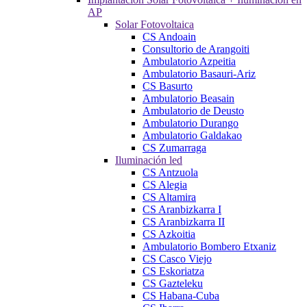
AP
Solar Fotovoltaica
CS Andoain
Consultorio de Arangoiti
Ambulatorio Azpeitia
Ambulatorio Basauri-Ariz
CS Basurto
Ambulatorio Beasain
Ambulatorio de Deusto
Ambulatorio Durango
Ambulatorio Galdakao
CS Zumarraga
Iluminación led
CS Antzuola
CS Alegia
CS Altamira
CS Aranbizkarra I
CS Aranbizkarra II
CS Azkoitia
Ambulatorio Bombero Etxaniz
CS Casco Viejo
CS Eskoriatza
CS Gazteleku
CS Habana-Cuba