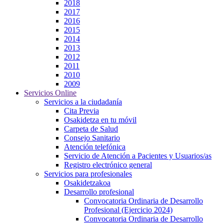
2018
2017
2016
2015
2014
2013
2012
2011
2010
2009
Servicios Online
Servicios a la ciudadanía
Cita Previa
Osakidetza en tu móvil
Carpeta de Salud
Consejo Sanitario
Atención telefónica
Servicio de Atención a Pacientes y Usuarios/as
Registro electrónico general
Servicios para profesionales
Osakidetzakoa
Desarrollo profesional
Convocatoria Ordinaria de Desarrollo
Profesional (Ejercicio 2024)
Convocatoria Ordinaria de Desarrollo