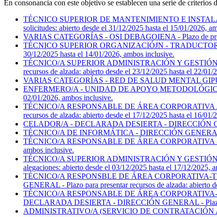
En consonancia con este objetivo se establecen una serie de criterios 
TÉCNICO SUPERIOR DE MANTENIMIENTO E INSTALACI
solicitudes: abierto desde el 31/12/2025 hasta el 15/01/2026, a
VARIAS CATEGORÍAS - OSI DEBAGOIENA - Plazo de presentació
TÉCNICO SUPERIOR ORGANIZACIÓJN - TRADUCTOR/A INTE
30/12/2025 hasta el 14/01/2026, ambos inclusive.
TÉCNICO/A SUPERIOR ADMINISTRACIÓN Y GESTIÓN EN 
recursos de alzada: abierto desde el 23/12/2025 hasta el 22/01/
VARIAS CATEGORÍAS - RED DE SALUD MENTAL GIPUZKOA - Plaz
ENFERMERO/A - UNIDAD DE APOYO METODOLÓGICO E INVEST
02/01/2026, ambos inclusive.
TÉCNICO/A RESPONSABLE DE ÁREA CORPORATIVA JURÍ
recursos de alzada: abierto desde el 17/12/2025 hasta el 16/01/
CELADOR/A - DECLARADA DESIERTA - DIRECCIÓN GENERAL - Pl
TÉCNICO/A DE INFORMÁTICA - DIRECCIÓN GENERAL - Plazo de 
TÉCNICO/A RESPONSABLE DE ÁREA CORPORATIVA - ECONÓMIC
ambos inclusive.
TÉCNICO/A SUPERIOR ADMINISTRACIÓN Y GESTIÓN EN 
alegaciones: abierto desde el 03/12/2025 hasta el 17/12/2025, a
TÉCNICO/A RESPONSBLE DE ÁREA CORPORATIVA-T
GENERAL - Plazo para presentar recursos de alzada: abierto de
TÉCNICO/A RESPONSABLE DE ÁREA CORPORATIVA-T
DECLARADA DESIERTA - DIRECCIÓN GENERAL - Plazo para pres
ADMINISTRATIVO/A (SERVICIO DE CONTRATACIÓN ADMINISTR