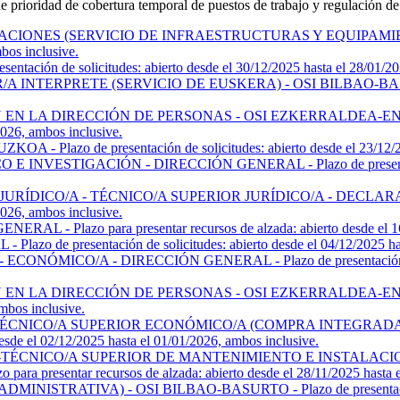
de prioridad de cobertura temporal de puestos de trabajo y regulación de
ONES (SERVICIO DE INFRAESTRUCTURAS Y EQUIPAMIENTOS) 
mbos inclusive.
n de solicitudes: abierto desde el 30/12/2025 hasta el 28/01/202
RPRETE (SERVICIO DE EUSKERA) - OSI BILBAO-BASURTO - Plaz
LA DIRECCIÓN DE PERSONAS - OSI EZKERRALDEA-ENKARTERRI-
2026, ambos inclusive.
o de presentación de solicitudes: abierto desde el 23/12/2025 
IGACIÓN - DIRECCIÓN GENERAL - Plazo de presentación de so
DICO/A - TÉCNICO/A SUPERIOR JURÍDICO/A - DECLARADA D
2026, ambos inclusive.
azo para presentar recursos de alzada: abierto desde el 16/12/
presentación de solicitudes: abierto desde el 04/12/2025 hasta
O/A - DIRECCIÓN GENERAL - Plazo de presentación de solicit
LA DIRECCIÓN DE PERSONAS - OSI EZKERRALDEA-ENKARTERRI-
mbos inclusive.
ÉCNICO/A SUPERIOR ECONÓMICO/A (COMPRA INTEGRADA 
sde el 02/12/2025 hasta el 01/01/2026, ambos inclusive.
ÉCNICO/A SUPERIOR DE MANTENIMIENTO E INSTALACION
entar recursos de alzada: abierto desde el 28/11/2025 hasta el 
ATIVA) - OSI BILBAO-BASURTO - Plazo de presentación de soli