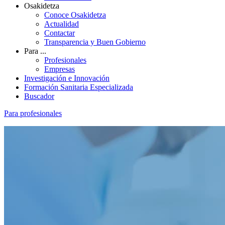
Osakidetza
Conoce Osakidetza
Actualidad
Contactar
Transparencia y Buen Gobierno
Para ...
Profesionales
Empresas
Investigación e Innovación
Formación Sanitaria Especializada
Buscador
Para profesionales