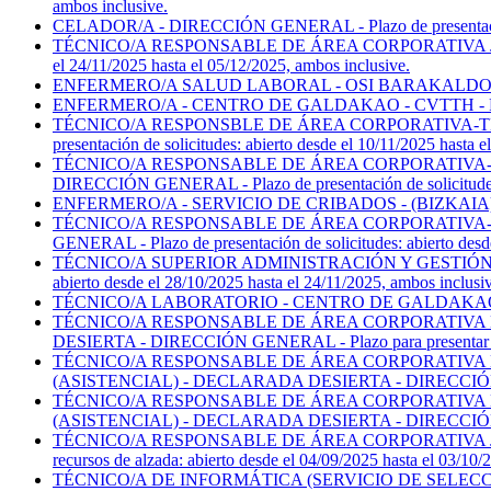
ambos inclusive.
CELADOR/A - DIRECCIÓN GENERAL - Plazo de presentación de 
TÉCNICO/A RESPONSABLE DE ÁREA CORPORATIVA JURÍDIC
el 24/11/2025 hasta el 05/12/2025, ambos inclusive.
ENFERMERO/A SALUD LABORAL - OSI BARAKALDO-SESTAO - Pla
ENFERMERO/A - CENTRO DE GALDAKAO - CVTTH - Plazo de pre
TÉCNICO/A RESPONSBLE DE ÁREA CORPORATIVA-TÉ
presentación de solicitudes: abierto desde el 10/11/2025 hasta 
TÉCNICO/A RESPONSABLE DE ÁREA CORPORATIVA-T
DIRECCIÓN GENERAL - Plazo de presentación de solicitudes: a
ENFERMERO/A - SERVICIO DE CRIBADOS - (BIZKAIA) - DIRECC
TÉCNICO/A RESPONSABLE DE ÁREA CORPORATIVA-
GENERAL - Plazo de presentación de solicitudes: abierto desde
TÉCNICO/A SUPERIOR ADMINISTRACIÓN Y GESTIÓN EN 
abierto desde el 28/10/2025 hasta el 24/11/2025, ambos inclusi
TÉCNICO/A LABORATORIO - CENTRO DE GALDAKAO - CVTTH - P
TÉCNICO/A RESPONSABLE DE ÁREA CORPORATIVA D
DESIERTA - DIRECCIÓN GENERAL - Plazo para presentar recurs
TÉCNICO/A RESPONSABLE DE ÁREA CORPORATIVA D
(ASISTENCIAL) - DECLARADA DESIERTA - DIRECCIÓN GENERAL 
TÉCNICO/A RESPONSABLE DE ÁREA CORPORATIVA D
(ASISTENCIAL) - DECLARADA DESIERTA - DIRECCIÓN GENERAL 
TÉCNICO/A RESPONSABLE DE ÁREA CORPORATIVA JURÍ
recursos de alzada: abierto desde el 04/09/2025 hasta el 03/10/
TÉCNICO/A DE INFORMÁTICA (SERVICIO DE SELECCIÓN) - 