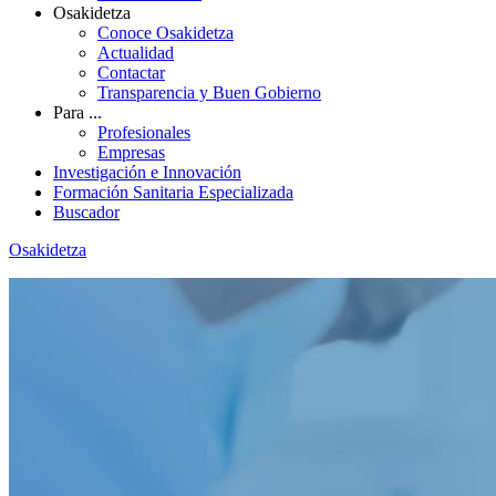
Osakidetza
Conoce Osakidetza
Actualidad
Contactar
Transparencia y Buen Gobierno
Para ...
Profesionales
Empresas
Investigación e Innovación
Formación Sanitaria Especializada
Buscador
Osakidetza