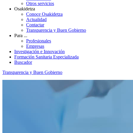
Otros servicios
Osakidetza
Conoce Osakidetza
Actualidad
Contactar
Transparencia y Buen Gobierno
Para ...
Profesionales
Empresas
Investigación e Innovación
Formación Sanitaria Especializada
Buscador
Transparencia y Buen Gobierno