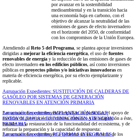
por avanzar en la sostenibilidad
medioambiental y en la transición hacia
una economía baja en carbono, con el
objetivo de alcanzar la neutralidad de las
emisiones de gases de efecto invernadero
en el horizonte del 2050, de conformidad
con los compromisos de la Unión Europea.
Atendiendo al
Reto 5 del Programa
, se plantea apoyar inversiones
dirigidas a
mejorar la eficiencia energética
, el uso de
fuentes
renovables de energía
y la reducción de las emisiones de gases de
efecto invernadero
en los edificios públicos
, así como inversiones
públicas en
proyectos pilotos y/o iniciativas innovadoras
en
materia de eficiencia energética, por su efecto ejemplarizante y
replicable.
Agrupación Expedientes: SUSTITUCIÓN DE CALDERAS DE
GASÓLEO POR SISTEMAS DE GENERACIÓN
RENOVABLES EN ATENCIÓN PRIMARIA
Las actuaciones contribuyen a impulsar, en particular, el apoyo de
Agrupación Expedientes: IMPLANTACIÓN SOLAR
medidas de prevención del cambio climático y de adaptación a éste,
FOTOVOLTAICA + ILUMINACIÓN EN ATENCIÓN
basadas en la restauración de la funcionalidad del ecosistema, y de
PRIMARIA
reforzar la preparación y la capacidad de respuesta:
Las actuaciones contribuyen a fomentar un uso eficiente de los
Agrupación Expedientes: REFORMAS INTEGRALES /