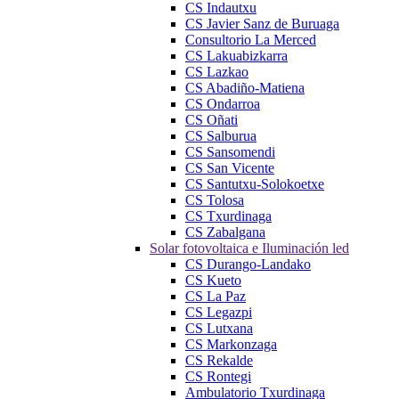
CS Indautxu
CS Javier Sanz de Buruaga
Consultorio La Merced
CS Lakuabizkarra
CS Lazkao
CS Abadiño-Matiena
CS Ondarroa
CS Oñati
CS Salburua
CS Sansomendi
CS San Vicente
CS Santutxu-Solokoetxe
CS Tolosa
CS Txurdinaga
CS Zabalgana
Solar fotovoltaica e Iluminación led
CS Durango-Landako
CS Kueto
CS La Paz
CS Legazpi
CS Lutxana
CS Markonzaga
CS Rekalde
CS Rontegi
Ambulatorio Txurdinaga