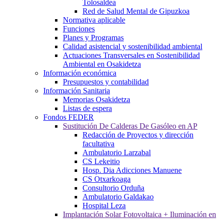
Tolosaldea
Red de Salud Mental de Gipuzkoa
Normativa aplicable
Funciones
Planes y Programas
Calidad asistencial y sostenibilidad ambiental
Actuaciones Transversales en Sostenibilidad
Ambiental en Osakidetza
Información económica
Presupuestos y contabilidad
Información Sanitaria
Memorias Osakidetza
Listas de espera
Fondos FEDER
Sustitución De Calderas De Gasóleo en AP
Redacción de Proyectos y dirección
facultativa
Ambulatorio Larzabal
CS Lekeitio
Hosp. Dia Adicciones Manuene
CS Otxarkoaga
Consultorio Orduña
Ambulatorio Galdakao
Hospital Leza
Implantación Solar Fotovoltaica + Iluminación en