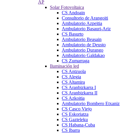
AP
Solar Fotovoltaica
CS Andoain
Consultorio de Arangoiti
Ambulatorio Azpeitia
Ambulatorio Basauri-Ariz
CS Basurto
Ambulatorio Beasain
Ambulatorio de Deusto
Ambulatorio Durango
Ambulatorio Galdakao
CS Zumarraga
Iluminación led
CS Antzuola
CS Alegia
CS Altamira
CS Aranbizkarra I
CS Aranbizkarra II
CS Azkoitia
Ambulatorio Bombero Etxaniz
CS Casco Viejo
CS Eskoriatza
CS Gazteleku
CS Habana-Cuba
CS Ibarra