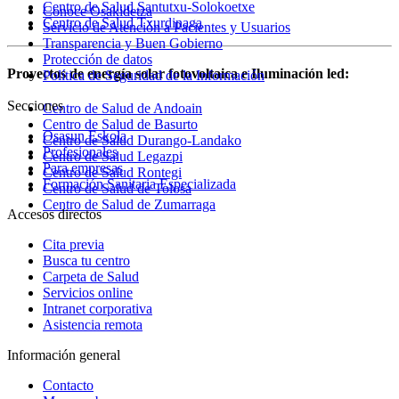
Centro de Salud Santutxu-Solokoetxe
Conoce Osakidetza
Centro de Salud Txurdinaga
Servicio de Atención a Pacientes y Usuarios
Transparencia y Buen Gobierno
Protección de datos
Proyectos de energía solar fotovoltaica e Iluminación led:
Política de Seguridad de la Información
Secciones
Centro de Salud de Andoain
Centro de Salud de Basurto
Osasun Eskola
Centro de Salud Durango-Landako
Profesionales
Centro de Salud Legazpi
Para empresas
Centro de Salud Rontegi
Formación Sanitaria Especializada
Centro de Salud de Tolosa
Centro de Salud de Zumarraga
Accesos directos
Cita previa
Busca tu centro
Carpeta de Salud
Servicios online
Intranet corporativa
Asistencia remota
Información general
Contacto