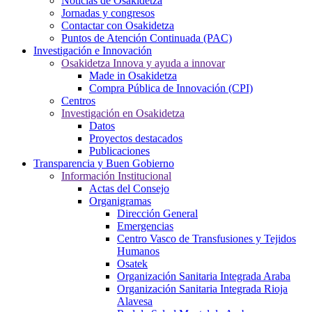
Noticias de Osakidetza
Jornadas y congresos
Contactar con Osakidetza
Puntos de Atención Continuada (PAC)
Investigación e Innovación
Osakidetza Innova y ayuda a innovar
Made in Osakidetza
Compra Pública de Innovación (CPI)
Centros
Investigación en Osakidetza
Datos
Proyectos destacados
Publicaciones
Transparencia y Buen Gobierno
Información Institucional
Actas del Consejo
Organigramas
Dirección General
Emergencias
Centro Vasco de Transfusiones y Tejidos
Humanos
Osatek
Organización Sanitaria Integrada Araba
Organización Sanitaria Integrada Rioja
Alavesa