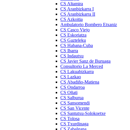
CS Altamira
CS Aranbizkarra I
CS Aranbizkarra II
CS Azkoitia
Ambulatorio Bombero Etxaniz
CS Casco Viejo
CS Eskoriatza
CS Gazteleku
CS Habana-Cuba
CS Ibarra
CS Indautxu
CS Javier Sanz de Buruaga
Consultorio La Merced
CS Lakuabizkarra
CS Lazkao
CS Abadiño-Matiena
CS Ondarroa
CS Oñati
CS Salburua
CS Sansomendi
CS San Vicente
CS Santutxu-Solokoetxe
CS Tolosa
CS Txurdinaga
CS Zabalgana