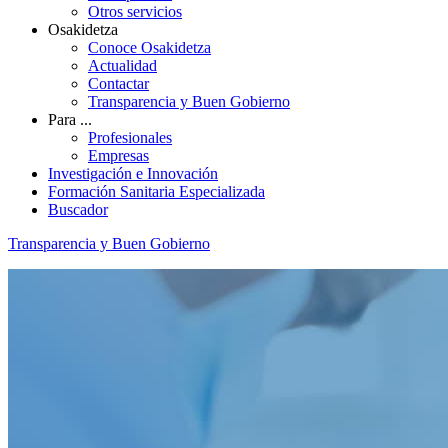
Otros servicios
Osakidetza
Conoce Osakidetza
Actualidad
Contactar
Transparencia y Buen Gobierno
Para ...
Profesionales
Empresas
Investigación e Innovación
Formación Sanitaria Especializada
Buscador
Transparencia y Buen Gobierno