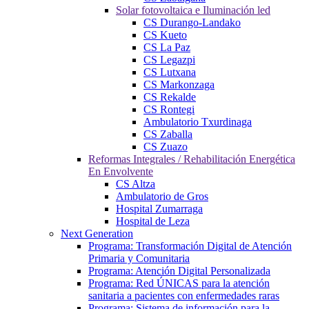
Solar fotovoltaica e Iluminación led
CS Durango-Landako
CS Kueto
CS La Paz
CS Legazpi
CS Lutxana
CS Markonzaga
CS Rekalde
CS Rontegi
Ambulatorio Txurdinaga
CS Zaballa
CS Zuazo
Reformas Integrales / Rehabilitación Energética
En Envolvente
CS Altza
Ambulatorio de Gros
Hospital Zumarraga
Hospital de Leza
Next Generation
Programa: Transformación Digital de Atención
Primaria y Comunitaria
Programa: Atención Digital Personalizada
Programa: Red ÚNICAS para la atención
sanitaria a pacientes con enfermedades raras
Programa: Sistema de información para la