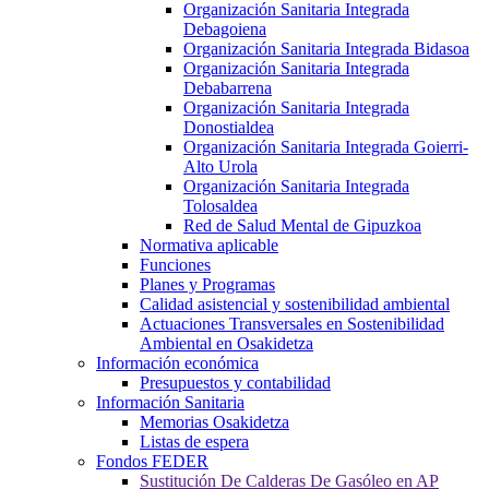
Organización Sanitaria Integrada
Debagoiena
Organización Sanitaria Integrada Bidasoa
Organización Sanitaria Integrada
Debabarrena
Organización Sanitaria Integrada
Donostialdea
Organización Sanitaria Integrada Goierri-
Alto Urola
Organización Sanitaria Integrada
Tolosaldea
Red de Salud Mental de Gipuzkoa
Normativa aplicable
Funciones
Planes y Programas
Calidad asistencial y sostenibilidad ambiental
Actuaciones Transversales en Sostenibilidad
Ambiental en Osakidetza
Información económica
Presupuestos y contabilidad
Información Sanitaria
Memorias Osakidetza
Listas de espera
Fondos FEDER
Sustitución De Calderas De Gasóleo en AP