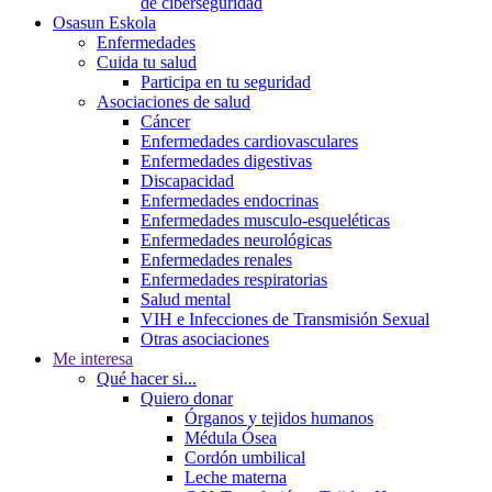
de ciberseguridad
Osasun Eskola
Enfermedades
Cuida tu salud
Participa en tu seguridad
Asociaciones de salud
Cáncer
Enfermedades cardiovasculares
Enfermedades digestivas
Discapacidad
Enfermedades endocrinas
Enfermedades musculo-esqueléticas
Enfermedades neurológicas
Enfermedades renales
Enfermedades respiratorias
Salud mental
VIH e Infecciones de Transmisión Sexual
Otras asociaciones
Me interesa
Qué hacer si...
Quiero donar
Órganos y tejidos humanos
Médula Ósea
Cordón umbilical
Leche materna