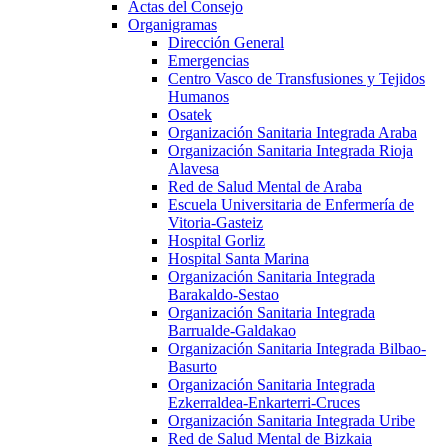
Actas del Consejo
Organigramas
Dirección General
Emergencias
Centro Vasco de Transfusiones y Tejidos
Humanos
Osatek
Organización Sanitaria Integrada Araba
Organización Sanitaria Integrada Rioja
Alavesa
Red de Salud Mental de Araba
Escuela Universitaria de Enfermería de
Vitoria-Gasteiz
Hospital Gorliz
Hospital Santa Marina
Organización Sanitaria Integrada
Barakaldo-Sestao
Organización Sanitaria Integrada
Barrualde-Galdakao
Organización Sanitaria Integrada Bilbao-
Basurto
Organización Sanitaria Integrada
Ezkerraldea-Enkarterri-Cruces
Organización Sanitaria Integrada Uribe
Red de Salud Mental de Bizkaia