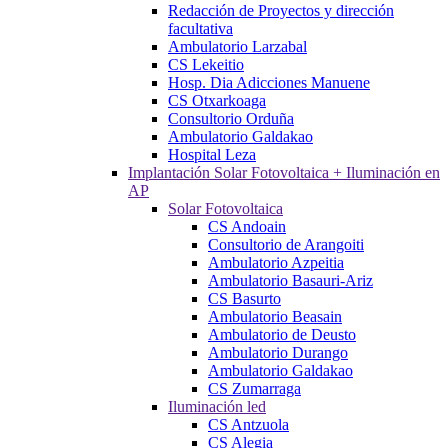
Redacción de Proyectos y dirección
facultativa
Ambulatorio Larzabal
CS Lekeitio
Hosp. Dia Adicciones Manuene
CS Otxarkoaga
Consultorio Orduña
Ambulatorio Galdakao
Hospital Leza
Implantación Solar Fotovoltaica + Iluminación en
AP
Solar Fotovoltaica
CS Andoain
Consultorio de Arangoiti
Ambulatorio Azpeitia
Ambulatorio Basauri-Ariz
CS Basurto
Ambulatorio Beasain
Ambulatorio de Deusto
Ambulatorio Durango
Ambulatorio Galdakao
CS Zumarraga
Iluminación led
CS Antzuola
CS Alegia