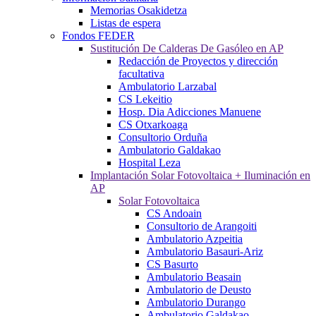
Memorias Osakidetza
Listas de espera
Fondos FEDER
Sustitución De Calderas De Gasóleo en AP
Redacción de Proyectos y dirección
facultativa
Ambulatorio Larzabal
CS Lekeitio
Hosp. Dia Adicciones Manuene
CS Otxarkoaga
Consultorio Orduña
Ambulatorio Galdakao
Hospital Leza
Implantación Solar Fotovoltaica + Iluminación en
AP
Solar Fotovoltaica
CS Andoain
Consultorio de Arangoiti
Ambulatorio Azpeitia
Ambulatorio Basauri-Ariz
CS Basurto
Ambulatorio Beasain
Ambulatorio de Deusto
Ambulatorio Durango
Ambulatorio Galdakao