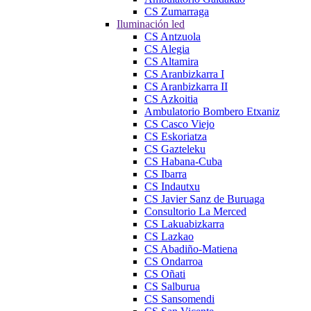
CS Zumarraga
Iluminación led
CS Antzuola
CS Alegia
CS Altamira
CS Aranbizkarra I
CS Aranbizkarra II
CS Azkoitia
Ambulatorio Bombero Etxaniz
CS Casco Viejo
CS Eskoriatza
CS Gazteleku
CS Habana-Cuba
CS Ibarra
CS Indautxu
CS Javier Sanz de Buruaga
Consultorio La Merced
CS Lakuabizkarra
CS Lazkao
CS Abadiño-Matiena
CS Ondarroa
CS Oñati
CS Salburua
CS Sansomendi