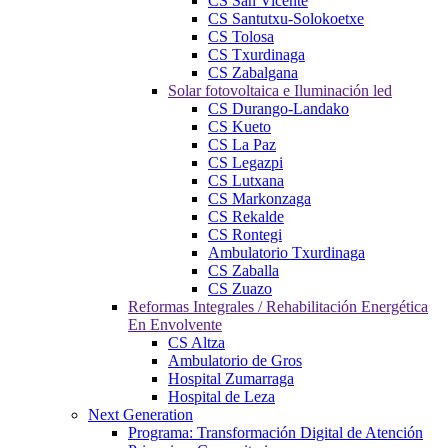
CS San Vicente
CS Santutxu-Solokoetxe
CS Tolosa
CS Txurdinaga
CS Zabalgana
Solar fotovoltaica e Iluminación led
CS Durango-Landako
CS Kueto
CS La Paz
CS Legazpi
CS Lutxana
CS Markonzaga
CS Rekalde
CS Rontegi
Ambulatorio Txurdinaga
CS Zaballa
CS Zuazo
Reformas Integrales / Rehabilitación Energética
En Envolvente
CS Altza
Ambulatorio de Gros
Hospital Zumarraga
Hospital de Leza
Next Generation
Programa: Transformación Digital de Atención