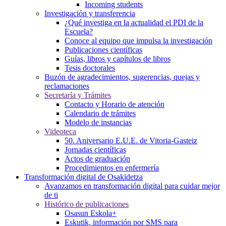
Incoming students
Investigación y transferencia
¿Qué investiga en la actualidad el PDI de la
Escuela?
Conoce al equipo que impulsa la investigación
Publicaciones científicas
Guías, libros y capítulos de libros
Tesis doctorales
Buzón de agradecimientos, sugerencias, quejas y
reclamaciones
Secretaría y Trámites
Contacto y Horario de atención
Calendario de trámites
Modelo de instancias
Videoteca
50. Aniversario E.U.E. de Vitoria-Gasteiz
Jornadas científicas
Actos de graduación
Procedimientos en enfermería
Transformación digital de Osakidetza
Avanzamos en transformación digital para cuidar mejor
de ti
Histórico de publicaciones
Osasun Eskola+
Eskutik, información por SMS para