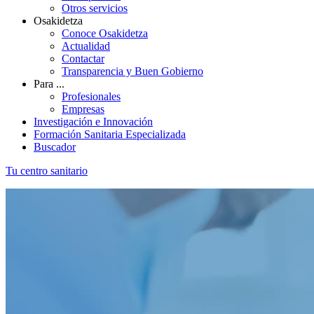
Otros servicios
Osakidetza
Conoce Osakidetza
Actualidad
Contactar
Transparencia y Buen Gobierno
Para ...
Profesionales
Empresas
Investigación e Innovación
Formación Sanitaria Especializada
Buscador
Tu centro sanitario