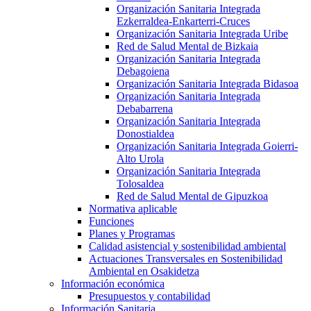
Organización Sanitaria Integrada
Ezkerraldea-Enkarterri-Cruces
Organización Sanitaria Integrada Uribe
Red de Salud Mental de Bizkaia
Organización Sanitaria Integrada
Debagoiena
Organización Sanitaria Integrada Bidasoa
Organización Sanitaria Integrada
Debabarrena
Organización Sanitaria Integrada
Donostialdea
Organización Sanitaria Integrada Goierri-
Alto Urola
Organización Sanitaria Integrada
Tolosaldea
Red de Salud Mental de Gipuzkoa
Normativa aplicable
Funciones
Planes y Programas
Calidad asistencial y sostenibilidad ambiental
Actuaciones Transversales en Sostenibilidad
Ambiental en Osakidetza
Información económica
Presupuestos y contabilidad
Información Sanitaria