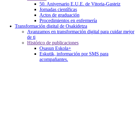
50. Aniversario E.U.E. de Vitoria-Gasteiz
Jornadas científicas
Actos de graduación
Procedimientos en enfermería
Transformación digital de Osakidetza
Avanzamos en transformación digital para cuidar mejor
de ti
Histórico de publicaciones
Osasun Eskola+
Eskutik, información por SMS para
acompañantes.