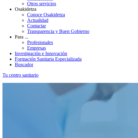
Otros servicios
Osakidetza
Conoce Osakidetza
Actualidad
Contactar
Transparencia y Buen Gobierno
Para ...
Profesionales
Empresas
Investigación e Innovación
Formación Sanitaria Especializada
Buscador
Tu centro sanitario