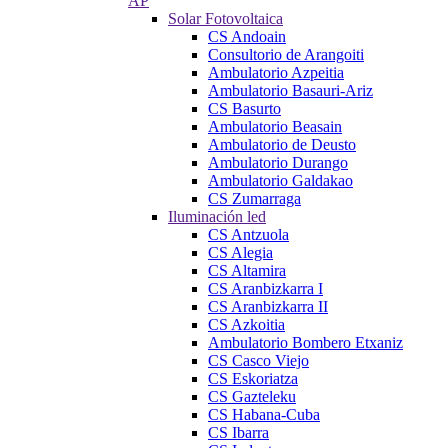
AP
Solar Fotovoltaica
CS Andoain
Consultorio de Arangoiti
Ambulatorio Azpeitia
Ambulatorio Basauri-Ariz
CS Basurto
Ambulatorio Beasain
Ambulatorio de Deusto
Ambulatorio Durango
Ambulatorio Galdakao
CS Zumarraga
Iluminación led
CS Antzuola
CS Alegia
CS Altamira
CS Aranbizkarra I
CS Aranbizkarra II
CS Azkoitia
Ambulatorio Bombero Etxaniz
CS Casco Viejo
CS Eskoriatza
CS Gazteleku
CS Habana-Cuba
CS Ibarra