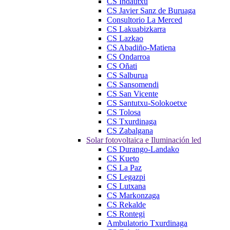
CS Indautxu
CS Javier Sanz de Buruaga
Consultorio La Merced
CS Lakuabizkarra
CS Lazkao
CS Abadiño-Matiena
CS Ondarroa
CS Oñati
CS Salburua
CS Sansomendi
CS San Vicente
CS Santutxu-Solokoetxe
CS Tolosa
CS Txurdinaga
CS Zabalgana
Solar fotovoltaica e Iluminación led
CS Durango-Landako
CS Kueto
CS La Paz
CS Legazpi
CS Lutxana
CS Markonzaga
CS Rekalde
CS Rontegi
Ambulatorio Txurdinaga