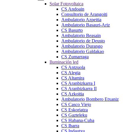
Solar Fotovoltaica
CS Andoain
Consultorio de Arangoiti
Ambulatorio Azpeitia
Ambulatorio Basauri-Ariz
CS Basurto
Ambulatorio Beasain
Ambulatorio de Deusto
Ambulatorio Durango
Ambulatorio Galdakao
CS Zumarraga
Iluminación led
CS Antzuola
CS Alegia
CS Altamira
CS Aranbizkarra I
CS Aranbizkarra II
CS Azkoitia
Ambulatorio Bombero Etxaniz
CS Casco Viejo
CS Eskoriatza
CS Gazteleku
CS Habana-Cuba
CS Ibarra
CS Indautxu