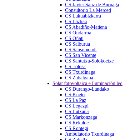
CS Javier Sanz de Buruaga
Consultorio La Merced
CS Lakuabizkarra
CS Lazkao
CS Abadiño-Matiena
CS Ondarroa
CS Oñati
CS Salburua
CS Sansomendi
CS San Vicente
CS Santutxu-Solokoetxe
CS Tolosa
CS Txurdinaga
CS Zabalgana
Solar fotovoltaica e Iluminación led
CS Durango-Landako
CS Kueto
CS La Paz
CS Legazpi
CS Lutxana
CS Markonzaga
CS Rekalde
CS Rontegi
Ambulatorio Txurdinaga
CS Zaballa