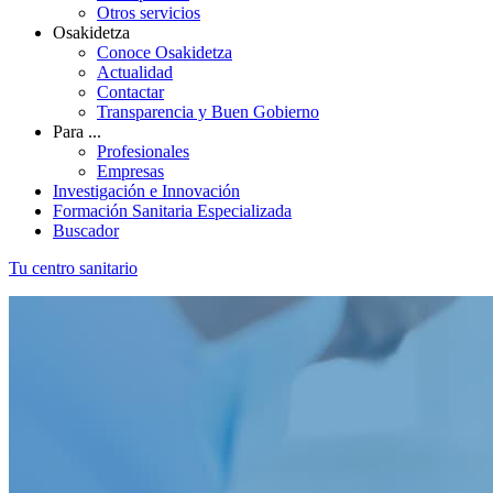
Otros servicios
Osakidetza
Conoce Osakidetza
Actualidad
Contactar
Transparencia y Buen Gobierno
Para ...
Profesionales
Empresas
Investigación e Innovación
Formación Sanitaria Especializada
Buscador
Tu centro sanitario