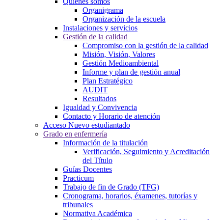
Quiénes somos
Organigrama
Organización de la escuela
Instalaciones y servicios
Gestión de la calidad
Compromiso con la gestión de la calidad
Misión, Visión, Valores
Gestión Medioambiental
Informe y plan de gestión anual
Plan Estratégico
AUDIT
Resultados
Igualdad y Convivencia
Contacto y Horario de atención
Acceso Nuevo estudiantado
Grado en enfermería
Información de la titulación
Verificación, Seguimiento y Acreditación
del Título
Guías Docentes
Practicum
Trabajo de fin de Grado (TFG)
Cronograma, horarios, éxamenes, tutorías y
tribunales
Normativa Académica