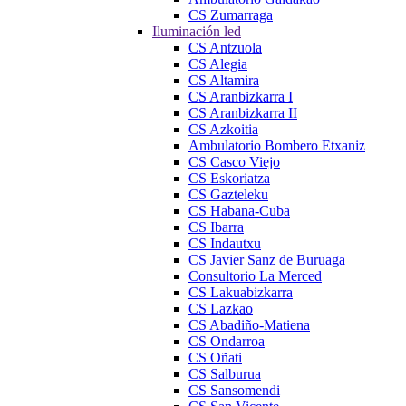
CS Zumarraga
Iluminación led
CS Antzuola
CS Alegia
CS Altamira
CS Aranbizkarra I
CS Aranbizkarra II
CS Azkoitia
Ambulatorio Bombero Etxaniz
CS Casco Viejo
CS Eskoriatza
CS Gazteleku
CS Habana-Cuba
CS Ibarra
CS Indautxu
CS Javier Sanz de Buruaga
Consultorio La Merced
CS Lakuabizkarra
CS Lazkao
CS Abadiño-Matiena
CS Ondarroa
CS Oñati
CS Salburua
CS Sansomendi