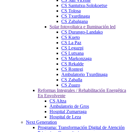
CS San Vicente
CS Santutxu-Solokoetxe
CS Tolosa
CS Txurdinaga
CS Zabalgana
Solar fotovoltaica e Iluminación led
CS Durango-Landako
CS Kueto
CS La Paz
CS Legazpi
CS Lutxana
CS Markonzaga
CS Rekalde
CS Rontegi
Ambulatorio Txurdinaga
CS Zaballa
CS Zuazo
Reformas Integrales / Rehabilitación Energética
En Envolvente
CS Altza
Ambulatorio de Gros
Hospital Zumarraga
Hospital de Leza
Next Generation
Programa: Transformación Digital de Atención