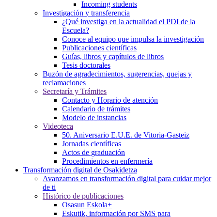
Incoming students
Investigación y transferencia
¿Qué investiga en la actualidad el PDI de la
Escuela?
Conoce al equipo que impulsa la investigación
Publicaciones científicas
Guías, libros y capítulos de libros
Tesis doctorales
Buzón de agradecimientos, sugerencias, quejas y
reclamaciones
Secretaría y Trámites
Contacto y Horario de atención
Calendario de trámites
Modelo de instancias
Videoteca
50. Aniversario E.U.E. de Vitoria-Gasteiz
Jornadas científicas
Actos de graduación
Procedimientos en enfermería
Transformación digital de Osakidetza
Avanzamos en transformación digital para cuidar mejor
de ti
Histórico de publicaciones
Osasun Eskola+
Eskutik, información por SMS para