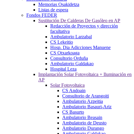
Memorias Osakidetza
Listas de espera
Fondos FEDER
Sustitución De Calderas De Gasóleo en AP
Redacción de Proyectos y dirección
facultativa
Ambulatorio Larzabal
CS Lekeitio
Hosp. Dia Adicciones Manuene
CS Otxarkoaga
Consultorio Orduña
Ambulatorio Galdakao
Hospital Leza
Implantación Solar Fotovoltaica + Iluminación en
AP
Solar Fotovoltaica
CS Andoain
Consultorio de Arangoiti
Ambulatorio Azpeitia
Ambulatorio Basauri-Ariz
CS Basurto
Ambulatorio Beasain
Ambulatorio de Deusto
Ambulatorio Durango
Ambulatorio Galdakao