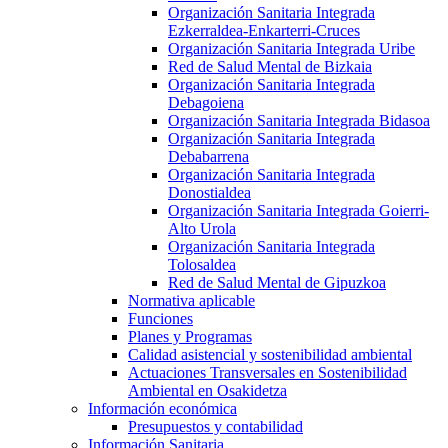
Organización Sanitaria Integrada
Ezkerraldea-Enkarterri-Cruces
Organización Sanitaria Integrada Uribe
Red de Salud Mental de Bizkaia
Organización Sanitaria Integrada
Debagoiena
Organización Sanitaria Integrada Bidasoa
Organización Sanitaria Integrada
Debabarrena
Organización Sanitaria Integrada
Donostialdea
Organización Sanitaria Integrada Goierri-
Alto Urola
Organización Sanitaria Integrada
Tolosaldea
Red de Salud Mental de Gipuzkoa
Normativa aplicable
Funciones
Planes y Programas
Calidad asistencial y sostenibilidad ambiental
Actuaciones Transversales en Sostenibilidad
Ambiental en Osakidetza
Información económica
Presupuestos y contabilidad
Información Sanitaria