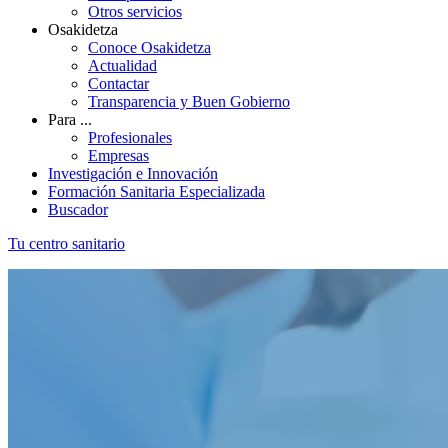
Otros servicios
Osakidetza
Conoce Osakidetza
Actualidad
Contactar
Transparencia y Buen Gobierno
Para ...
Profesionales
Empresas
Investigación e Innovación
Formación Sanitaria Especializada
Buscador
Tu centro sanitario