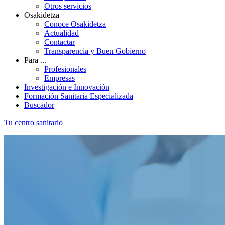
Otros servicios
Osakidetza
Conoce Osakidetza
Actualidad
Contactar
Transparencia y Buen Gobierno
Para ...
Profesionales
Empresas
Investigación e Innovación
Formación Sanitaria Especializada
Buscador
Tu centro sanitario