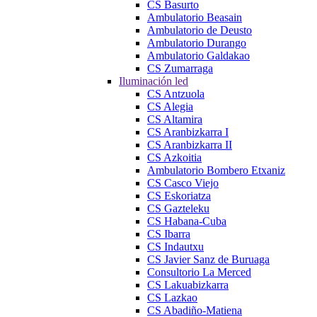
CS Basurto
Ambulatorio Beasain
Ambulatorio de Deusto
Ambulatorio Durango
Ambulatorio Galdakao
CS Zumarraga
Iluminación led
CS Antzuola
CS Alegia
CS Altamira
CS Aranbizkarra I
CS Aranbizkarra II
CS Azkoitia
Ambulatorio Bombero Etxaniz
CS Casco Viejo
CS Eskoriatza
CS Gazteleku
CS Habana-Cuba
CS Ibarra
CS Indautxu
CS Javier Sanz de Buruaga
Consultorio La Merced
CS Lakuabizkarra
CS Lazkao
CS Abadiño-Matiena