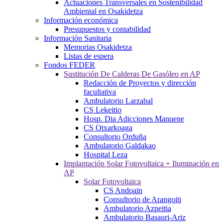
Actuaciones Transversales en Sostenibilidad
Ambiental en Osakidetza
Información económica
Presupuestos y contabilidad
Información Sanitaria
Memorias Osakidetza
Listas de espera
Fondos FEDER
Sustitución De Calderas De Gasóleo en AP
Redacción de Proyectos y dirección
facultativa
Ambulatorio Larzabal
CS Lekeitio
Hosp. Dia Adicciones Manuene
CS Otxarkoaga
Consultorio Orduña
Ambulatorio Galdakao
Hospital Leza
Implantación Solar Fotovoltaica + Iluminación en
AP
Solar Fotovoltaica
CS Andoain
Consultorio de Arangoiti
Ambulatorio Azpeitia
Ambulatorio Basauri-Ariz