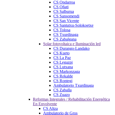
CS Ondarroa
CS Oñati
CS Salburua
CS Sansomendi
CS San Vicente
CS Santutxu-Solokoetxe
CS Tolosa
CS Txurdinaga
CS Zabalgana
Solar fotovoltaica e Iluminación led
CS Durango-Landako
CS Kueto
CS La Paz
CS Legazpi
CS Lutxana
CS Markonzaga
CS Rekalde
CS Rontegi
Ambulatorio Txurdinaga
CS Zaballa
CS Zuazo
Reformas Integrales / Rehabilitación Energética
En Envolvente
CS Altza
Ambulatorio de Gros