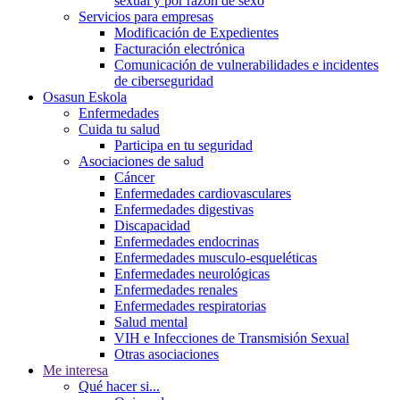
sexual y por razón de sexo
Servicios para empresas
Modificación de Expedientes
Facturación electrónica
Comunicación de vulnerabilidades e incidentes
de ciberseguridad
Osasun Eskola
Enfermedades
Cuida tu salud
Participa en tu seguridad
Asociaciones de salud
Cáncer
Enfermedades cardiovasculares
Enfermedades digestivas
Discapacidad
Enfermedades endocrinas
Enfermedades musculo-esqueléticas
Enfermedades neurológicas
Enfermedades renales
Enfermedades respiratorias
Salud mental
VIH e Infecciones de Transmisión Sexual
Otras asociaciones
Me interesa
Qué hacer si...