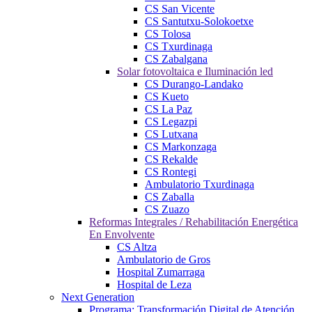
CS San Vicente
CS Santutxu-Solokoetxe
CS Tolosa
CS Txurdinaga
CS Zabalgana
Solar fotovoltaica e Iluminación led
CS Durango-Landako
CS Kueto
CS La Paz
CS Legazpi
CS Lutxana
CS Markonzaga
CS Rekalde
CS Rontegi
Ambulatorio Txurdinaga
CS Zaballa
CS Zuazo
Reformas Integrales / Rehabilitación Energética
En Envolvente
CS Altza
Ambulatorio de Gros
Hospital Zumarraga
Hospital de Leza
Next Generation
Programa: Transformación Digital de Atención