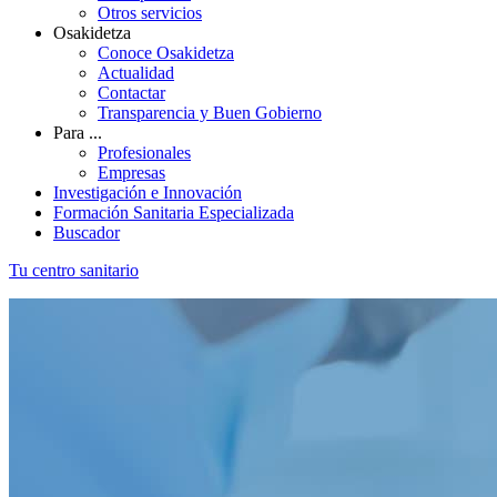
Otros servicios
Osakidetza
Conoce Osakidetza
Actualidad
Contactar
Transparencia y Buen Gobierno
Para ...
Profesionales
Empresas
Investigación e Innovación
Formación Sanitaria Especializada
Buscador
Tu centro sanitario