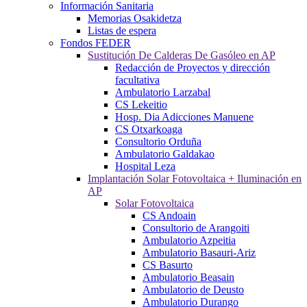
Información Sanitaria
Memorias Osakidetza
Listas de espera
Fondos FEDER
Sustitución De Calderas De Gasóleo en AP
Redacción de Proyectos y dirección
facultativa
Ambulatorio Larzabal
CS Lekeitio
Hosp. Dia Adicciones Manuene
CS Otxarkoaga
Consultorio Orduña
Ambulatorio Galdakao
Hospital Leza
Implantación Solar Fotovoltaica + Iluminación en
AP
Solar Fotovoltaica
CS Andoain
Consultorio de Arangoiti
Ambulatorio Azpeitia
Ambulatorio Basauri-Ariz
CS Basurto
Ambulatorio Beasain
Ambulatorio de Deusto
Ambulatorio Durango