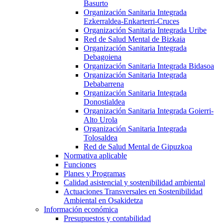
Basurto
Organización Sanitaria Integrada
Ezkerraldea-Enkarterri-Cruces
Organización Sanitaria Integrada Uribe
Red de Salud Mental de Bizkaia
Organización Sanitaria Integrada
Debagoiena
Organización Sanitaria Integrada Bidasoa
Organización Sanitaria Integrada
Debabarrena
Organización Sanitaria Integrada
Donostialdea
Organización Sanitaria Integrada Goierri-
Alto Urola
Organización Sanitaria Integrada
Tolosaldea
Red de Salud Mental de Gipuzkoa
Normativa aplicable
Funciones
Planes y Programas
Calidad asistencial y sostenibilidad ambiental
Actuaciones Transversales en Sostenibilidad
Ambiental en Osakidetza
Información económica
Presupuestos y contabilidad