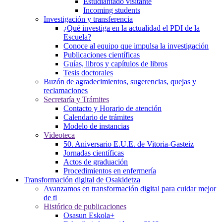
Estudiantado visitante
Incoming students
Investigación y transferencia
¿Qué investiga en la actualidad el PDI de la
Escuela?
Conoce al equipo que impulsa la investigación
Publicaciones científicas
Guías, libros y capítulos de libros
Tesis doctorales
Buzón de agradecimientos, sugerencias, quejas y
reclamaciones
Secretaría y Trámites
Contacto y Horario de atención
Calendario de trámites
Modelo de instancias
Videoteca
50. Aniversario E.U.E. de Vitoria-Gasteiz
Jornadas científicas
Actos de graduación
Procedimientos en enfermería
Transformación digital de Osakidetza
Avanzamos en transformación digital para cuidar mejor
de ti
Histórico de publicaciones
Osasun Eskola+