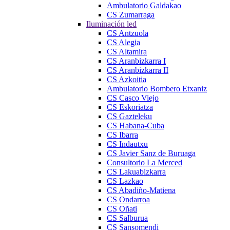
Ambulatorio Galdakao
CS Zumarraga
Iluminación led
CS Antzuola
CS Alegia
CS Altamira
CS Aranbizkarra I
CS Aranbizkarra II
CS Azkoitia
Ambulatorio Bombero Etxaniz
CS Casco Viejo
CS Eskoriatza
CS Gazteleku
CS Habana-Cuba
CS Ibarra
CS Indautxu
CS Javier Sanz de Buruaga
Consultorio La Merced
CS Lakuabizkarra
CS Lazkao
CS Abadiño-Matiena
CS Ondarroa
CS Oñati
CS Salburua
CS Sansomendi