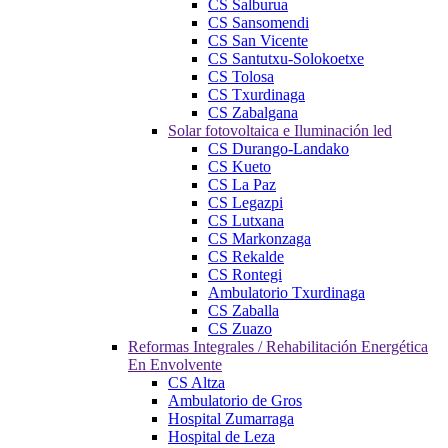
CS Salburua
CS Sansomendi
CS San Vicente
CS Santutxu-Solokoetxe
CS Tolosa
CS Txurdinaga
CS Zabalgana
Solar fotovoltaica e Iluminación led
CS Durango-Landako
CS Kueto
CS La Paz
CS Legazpi
CS Lutxana
CS Markonzaga
CS Rekalde
CS Rontegi
Ambulatorio Txurdinaga
CS Zaballa
CS Zuazo
Reformas Integrales / Rehabilitación Energética
En Envolvente
CS Altza
Ambulatorio de Gros
Hospital Zumarraga
Hospital de Leza