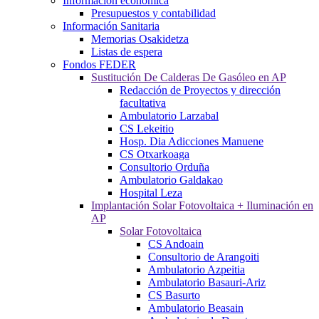
Información económica
Presupuestos y contabilidad
Información Sanitaria
Memorias Osakidetza
Listas de espera
Fondos FEDER
Sustitución De Calderas De Gasóleo en AP
Redacción de Proyectos y dirección
facultativa
Ambulatorio Larzabal
CS Lekeitio
Hosp. Dia Adicciones Manuene
CS Otxarkoaga
Consultorio Orduña
Ambulatorio Galdakao
Hospital Leza
Implantación Solar Fotovoltaica + Iluminación en
AP
Solar Fotovoltaica
CS Andoain
Consultorio de Arangoiti
Ambulatorio Azpeitia
Ambulatorio Basauri-Ariz
CS Basurto
Ambulatorio Beasain