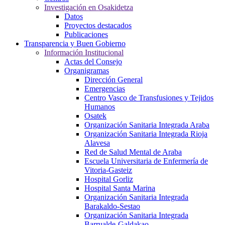
Investigación en Osakidetza
Datos
Proyectos destacados
Publicaciones
Transparencia y Buen Gobierno
Información Institucional
Actas del Consejo
Organigramas
Dirección General
Emergencias
Centro Vasco de Transfusiones y Tejidos
Humanos
Osatek
Organización Sanitaria Integrada Araba
Organización Sanitaria Integrada Rioja
Alavesa
Red de Salud Mental de Araba
Escuela Universitaria de Enfermería de
Vitoria-Gasteiz
Hospital Gorliz
Hospital Santa Marina
Organización Sanitaria Integrada
Barakaldo-Sestao
Organización Sanitaria Integrada
Barrualde-Galdakao