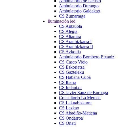
Ambulatorio de Deusto
Ambulatorio Durango
Ambulatorio Galdakao
CS Zumarraga
Iluminación led
CS Antzuola
CS Alegia
CS Altamira
CS Aranbizkarra I
CS Aranbizkarra II
CS Azkoitia
Ambulatorio Bombero Etxaniz
CS Casco Viejo
CS Eskoriatza
CS Gazteleku
CS Habana-Cuba
CS Ibarra
CS Indautxu
CS Javier Sanz de Buruaga
Consultorio La Merced
CS Lakuabizkarra
CS Lazkao
CS Abadiño-Matiena
CS Ondarroa
CS Oñati