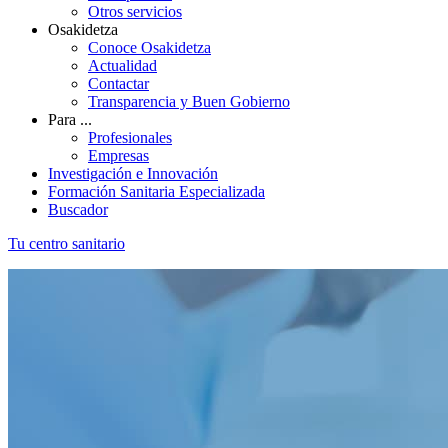
Otros servicios
Osakidetza
Conoce Osakidetza
Actualidad
Contactar
Transparencia y Buen Gobierno
Para ...
Profesionales
Empresas
Investigación e Innovación
Formación Sanitaria Especializada
Buscador
Tu centro sanitario