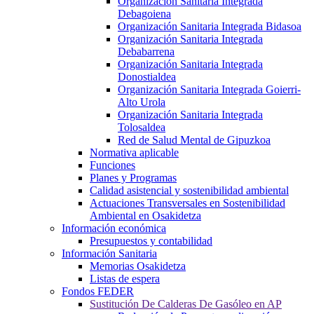
Organización Sanitaria Integrada
Debagoiena
Organización Sanitaria Integrada Bidasoa
Organización Sanitaria Integrada
Debabarrena
Organización Sanitaria Integrada
Donostialdea
Organización Sanitaria Integrada Goierri-
Alto Urola
Organización Sanitaria Integrada
Tolosaldea
Red de Salud Mental de Gipuzkoa
Normativa aplicable
Funciones
Planes y Programas
Calidad asistencial y sostenibilidad ambiental
Actuaciones Transversales en Sostenibilidad
Ambiental en Osakidetza
Información económica
Presupuestos y contabilidad
Información Sanitaria
Memorias Osakidetza
Listas de espera
Fondos FEDER
Sustitución De Calderas De Gasóleo en AP