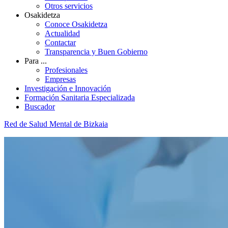
Otros servicios
Osakidetza
Conoce Osakidetza
Actualidad
Contactar
Transparencia y Buen Gobierno
Para ...
Profesionales
Empresas
Investigación e Innovación
Formación Sanitaria Especializada
Buscador
Red de Salud Mental de Bizkaia