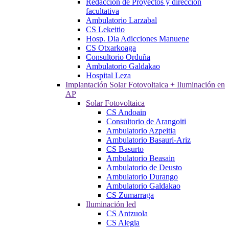
Redacción de Proyectos y dirección
facultativa
Ambulatorio Larzabal
CS Lekeitio
Hosp. Dia Adicciones Manuene
CS Otxarkoaga
Consultorio Orduña
Ambulatorio Galdakao
Hospital Leza
Implantación Solar Fotovoltaica + Iluminación en
AP
Solar Fotovoltaica
CS Andoain
Consultorio de Arangoiti
Ambulatorio Azpeitia
Ambulatorio Basauri-Ariz
CS Basurto
Ambulatorio Beasain
Ambulatorio de Deusto
Ambulatorio Durango
Ambulatorio Galdakao
CS Zumarraga
Iluminación led
CS Antzuola
CS Alegia