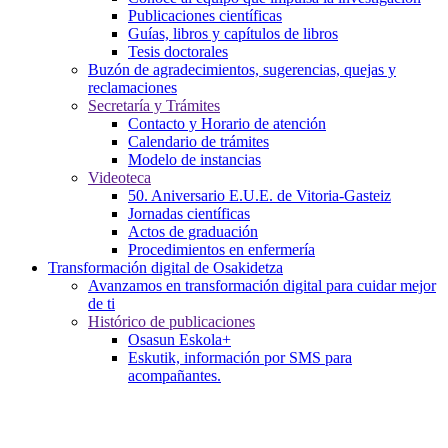
Publicaciones científicas
Guías, libros y capítulos de libros
Tesis doctorales
Buzón de agradecimientos, sugerencias, quejas y
reclamaciones
Secretaría y Trámites
Contacto y Horario de atención
Calendario de trámites
Modelo de instancias
Videoteca
50. Aniversario E.U.E. de Vitoria-Gasteiz
Jornadas científicas
Actos de graduación
Procedimientos en enfermería
Transformación digital de Osakidetza
Avanzamos en transformación digital para cuidar mejor
de ti
Histórico de publicaciones
Osasun Eskola+
Eskutik, información por SMS para
acompañantes.