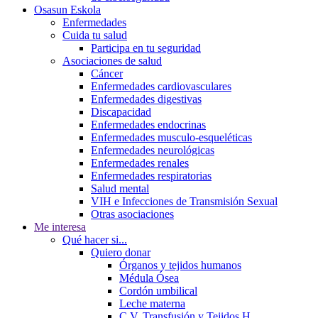
Osasun Eskola
Enfermedades
Cuida tu salud
Participa en tu seguridad
Asociaciones de salud
Cáncer
Enfermedades cardiovasculares
Enfermedades digestivas
Discapacidad
Enfermedades endocrinas
Enfermedades musculo-esqueléticas
Enfermedades neurológicas
Enfermedades renales
Enfermedades respiratorias
Salud mental
VIH e Infecciones de Transmisión Sexual
Otras asociaciones
Me interesa
Qué hacer si...
Quiero donar
Órganos y tejidos humanos
Médula Ósea
Cordón umbilical
Leche materna
C.V. Transfusión y Tejidos H.