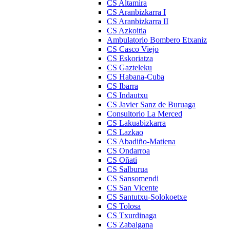
CS Altamira
CS Aranbizkarra I
CS Aranbizkarra II
CS Azkoitia
Ambulatorio Bombero Etxaniz
CS Casco Viejo
CS Eskoriatza
CS Gazteleku
CS Habana-Cuba
CS Ibarra
CS Indautxu
CS Javier Sanz de Buruaga
Consultorio La Merced
CS Lakuabizkarra
CS Lazkao
CS Abadiño-Matiena
CS Ondarroa
CS Oñati
CS Salburua
CS Sansomendi
CS San Vicente
CS Santutxu-Solokoetxe
CS Tolosa
CS Txurdinaga
CS Zabalgana