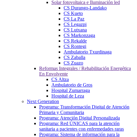
Solar fotovoltaica e Iluminación led
CS Durango-Landako
CS Kueto
CS La Paz
CS Legazpi
CS Lutxana
CS Markonzaga
CS Rekalde
CS Rontegi
Ambulatorio Txurdinaga
CS Zaballa
CS Zuazo
Reformas Integrales / Rehabilitación Energética
En Envolvente
CS Altza
Ambulatorio de Gros
Hospital Zumarraga
Hospital de Leza
Next Generation
Programa: Transformación Digital de Atención
Primaria y Comunitaria
Programa: Atención Digital Personalizada
Programa: Red ÚNICAS para la atención
sanitaria a pacientes con enfermedades raras
Programa: Sistema de información para la