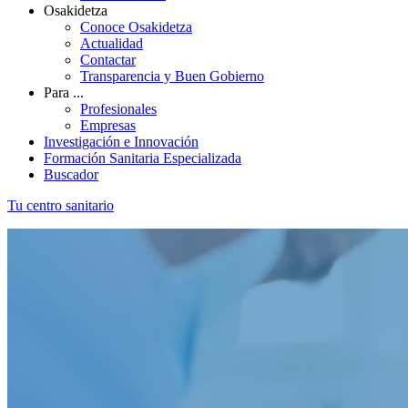
Osakidetza
Conoce Osakidetza
Actualidad
Contactar
Transparencia y Buen Gobierno
Para ...
Profesionales
Empresas
Investigación e Innovación
Formación Sanitaria Especializada
Buscador
Tu centro sanitario