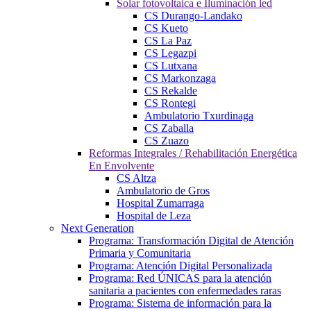
Solar fotovoltaica e Iluminación led
CS Durango-Landako
CS Kueto
CS La Paz
CS Legazpi
CS Lutxana
CS Markonzaga
CS Rekalde
CS Rontegi
Ambulatorio Txurdinaga
CS Zaballa
CS Zuazo
Reformas Integrales / Rehabilitación Energética
En Envolvente
CS Altza
Ambulatorio de Gros
Hospital Zumarraga
Hospital de Leza
Next Generation
Programa: Transformación Digital de Atención
Primaria y Comunitaria
Programa: Atención Digital Personalizada
Programa: Red ÚNICAS para la atención
sanitaria a pacientes con enfermedades raras
Programa: Sistema de información para la