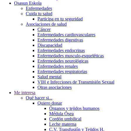
Osasun Eskola
Enfermedades
Cuida tu salud
Participa en tu seguridad
Asociaciones de salud
Cáncer
Enfermedades cardiovasculares
Enfermedades digestivas
Discapacidad
Enfermedades endocrinas
Enfermedades musculo-esqueléticas
Enfermedades neurológicas
Enfermedades renales
Enfermedades respiratorias
Salud mental
VIH e Infecciones de Transmisión Sexual
Otras asociaciones
Me interesa
Qué hacer si...
Quiero donar
Órganos y tejidos humanos
Médula Ósea
Cordón umbilical
Leche materna
C.V. Transfusión y Tejidos H.