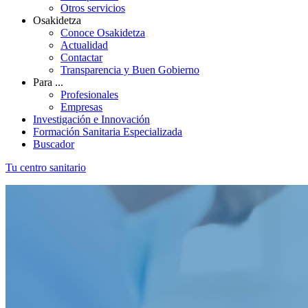
Otros servicios
Osakidetza
Conoce Osakidetza
Actualidad
Contactar
Transparencia y Buen Gobierno
Para ...
Profesionales
Empresas
Investigación e Innovación
Formación Sanitaria Especializada
Buscador
Tu centro sanitario