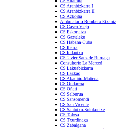
CS Altamira
CS Aranbizkarra I
CS Aranbizkarra II
CS Azkoitia
Ambulatorio Bombero Etxaniz
CS Casco Viejo
CS Eskoriatza
CS Gazteleku
CS Habana-Cuba
CS Ibarra
CS Indautxu
CS Javier Sanz de Buruaga
Consultorio La Merced
CS Lakuabizkarra
CS Lazkao
CS Abadiño-Matiena
CS Ondarroa
CS Oñati
CS Salburua
CS Sansomendi
CS San Vicente
CS Santutxu-Solokoetxe
CS Tolosa
CS Txurdinaga
CS Zabalgana