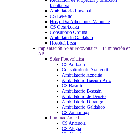
Redacción de Proyectos y dirección
facultativa
Ambulatorio Larzabal
CS Lekeitio
Hosp. Dia Adicciones Manuene
CS Otxarkoaga
Consultorio Orduña
Ambulatorio Galdakao
Hospital Leza
Implantación Solar Fotovoltaica + Iluminación en
AP
Solar Fotovoltaica
CS Andoain
Consultorio de Arangoiti
Ambulatorio Azpeitia
Ambulatorio Basauri-Ariz
CS Basurto
Ambulatorio Beasain
Ambulatorio de Deusto
Ambulatorio Durango
Ambulatorio Galdakao
CS Zumarraga
Iluminación led
CS Antzuola
CS Alegia