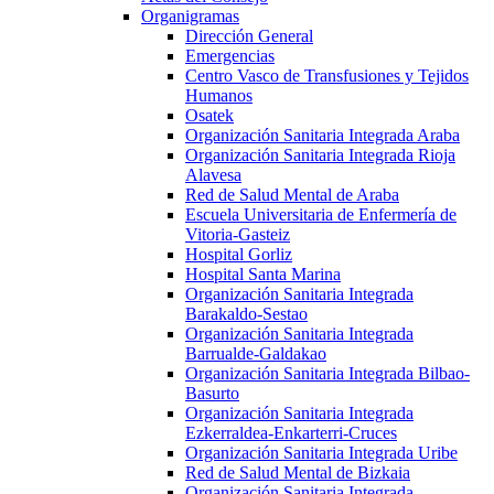
Organigramas
Dirección General
Emergencias
Centro Vasco de Transfusiones y Tejidos
Humanos
Osatek
Organización Sanitaria Integrada Araba
Organización Sanitaria Integrada Rioja
Alavesa
Red de Salud Mental de Araba
Escuela Universitaria de Enfermería de
Vitoria-Gasteiz
Hospital Gorliz
Hospital Santa Marina
Organización Sanitaria Integrada
Barakaldo-Sestao
Organización Sanitaria Integrada
Barrualde-Galdakao
Organización Sanitaria Integrada Bilbao-
Basurto
Organización Sanitaria Integrada
Ezkerraldea-Enkarterri-Cruces
Organización Sanitaria Integrada Uribe
Red de Salud Mental de Bizkaia
Organización Sanitaria Integrada