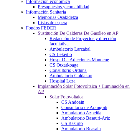
Información económica
Presupuestos y contabilidad
Información Sanitaria
Memorias Osakidetza
Listas de espera
Fondos FEDER
Sustitución De Calderas De Gasóleo en AP
Redacción de Proyectos y dirección
facultativa
Ambulatorio Larzabal
CS Lekeitio
Hosp. Dia Adicciones Manuene
CS Otxarkoaga
Consultorio Orduña
Ambulatorio Galdakao
Hospital Leza
Implantación Solar Fotovoltaica + Iluminación en
AP
Solar Fotovoltaica
CS Andoain
Consultorio de Arangoiti
Ambulatorio Azpeitia
Ambulatorio Basauri-Ariz
CS Basurto
Ambulatorio Beasain