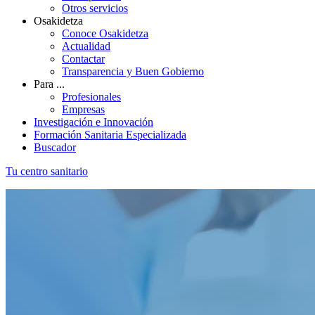
Otros servicios
Osakidetza
Conoce Osakidetza
Actualidad
Contactar
Transparencia y Buen Gobierno
Para ...
Profesionales
Empresas
Investigación e Innovación
Formación Sanitaria Especializada
Buscador
Tu centro sanitario