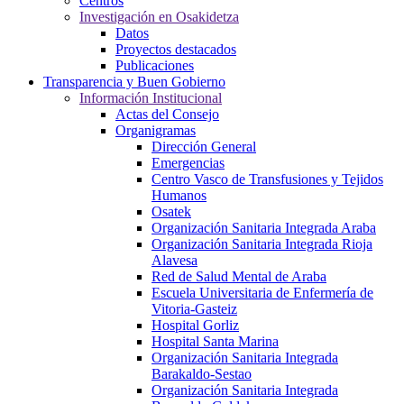
Centros
Investigación en Osakidetza
Datos
Proyectos destacados
Publicaciones
Transparencia y Buen Gobierno
Información Institucional
Actas del Consejo
Organigramas
Dirección General
Emergencias
Centro Vasco de Transfusiones y Tejidos
Humanos
Osatek
Organización Sanitaria Integrada Araba
Organización Sanitaria Integrada Rioja
Alavesa
Red de Salud Mental de Araba
Escuela Universitaria de Enfermería de
Vitoria-Gasteiz
Hospital Gorliz
Hospital Santa Marina
Organización Sanitaria Integrada
Barakaldo-Sestao
Organización Sanitaria Integrada