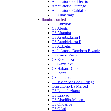
Ambulatorio de Deusto
Ambulatorio Durango
Ambulatorio Galdakao
CS Zumarraga
Iluminación led
CS Antzuola
CS Alegia
CS Altamira
CS Aranbizkarra I
CS Aranbizkarra II
CS Azkoitia
Ambulatorio Bombero Etxaniz
CS Casco Viejo
CS Eskoriatza
CS Gazteleku
CS Habana-Cuba
CS Ibarra
CS Indautxu
CS Javier Sanz de Buruaga
Consultorio La Merced
CS Lakuabizkarra
CS Lazkao
CS Abadiño-Matiena
CS Ondarroa
CS Oñati