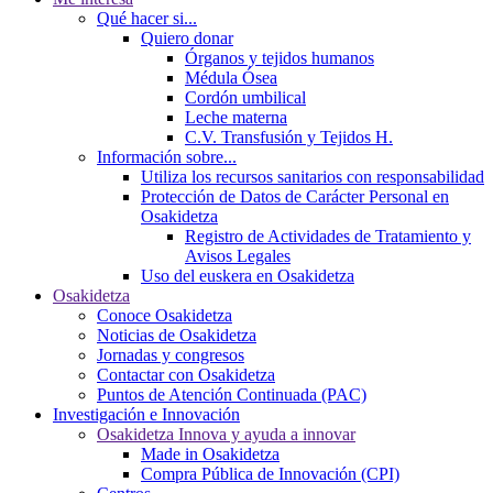
Qué hacer si...
Quiero donar
Órganos y tejidos humanos
Médula Ósea
Cordón umbilical
Leche materna
C.V. Transfusión y Tejidos H.
Información sobre...
Utiliza los recursos sanitarios con responsabilidad
Protección de Datos de Carácter Personal en
Osakidetza
Registro de Actividades de Tratamiento y
Avisos Legales
Uso del euskera en Osakidetza
Osakidetza
Conoce Osakidetza
Noticias de Osakidetza
Jornadas y congresos
Contactar con Osakidetza
Puntos de Atención Continuada (PAC)
Investigación e Innovación
Osakidetza Innova y ayuda a innovar
Made in Osakidetza
Compra Pública de Innovación (CPI)