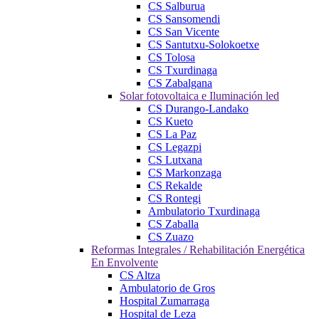
CS Salburua
CS Sansomendi
CS San Vicente
CS Santutxu-Solokoetxe
CS Tolosa
CS Txurdinaga
CS Zabalgana
Solar fotovoltaica e Iluminación led
CS Durango-Landako
CS Kueto
CS La Paz
CS Legazpi
CS Lutxana
CS Markonzaga
CS Rekalde
CS Rontegi
Ambulatorio Txurdinaga
CS Zaballa
CS Zuazo
Reformas Integrales / Rehabilitación Energética
En Envolvente
CS Altza
Ambulatorio de Gros
Hospital Zumarraga
Hospital de Leza