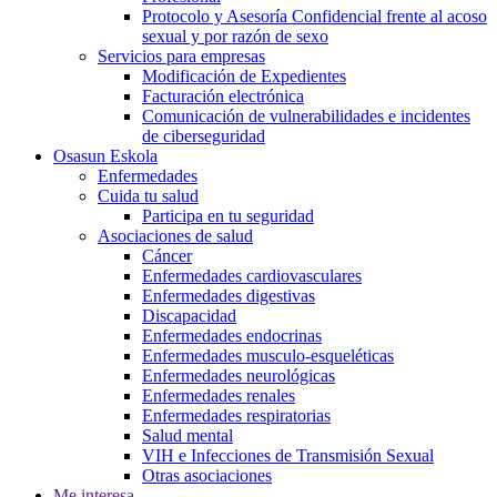
Protocolo y Asesoría Confidencial frente al acoso
sexual y por razón de sexo
Servicios para empresas
Modificación de Expedientes
Facturación electrónica
Comunicación de vulnerabilidades e incidentes
de ciberseguridad
Osasun Eskola
Enfermedades
Cuida tu salud
Participa en tu seguridad
Asociaciones de salud
Cáncer
Enfermedades cardiovasculares
Enfermedades digestivas
Discapacidad
Enfermedades endocrinas
Enfermedades musculo-esqueléticas
Enfermedades neurológicas
Enfermedades renales
Enfermedades respiratorias
Salud mental
VIH e Infecciones de Transmisión Sexual
Otras asociaciones
Me interesa