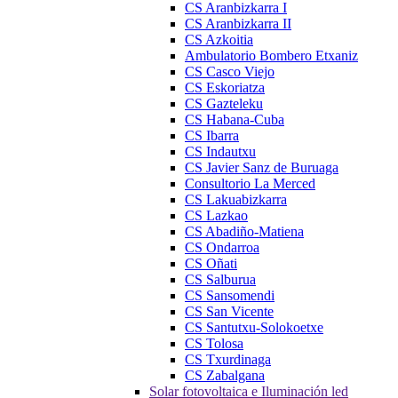
CS Aranbizkarra I
CS Aranbizkarra II
CS Azkoitia
Ambulatorio Bombero Etxaniz
CS Casco Viejo
CS Eskoriatza
CS Gazteleku
CS Habana-Cuba
CS Ibarra
CS Indautxu
CS Javier Sanz de Buruaga
Consultorio La Merced
CS Lakuabizkarra
CS Lazkao
CS Abadiño-Matiena
CS Ondarroa
CS Oñati
CS Salburua
CS Sansomendi
CS San Vicente
CS Santutxu-Solokoetxe
CS Tolosa
CS Txurdinaga
CS Zabalgana
Solar fotovoltaica e Iluminación led