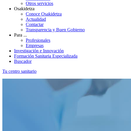
Otros servicios
Osakidetza
Conoce Osakidetza
Actualidad
Contactar
Transparencia y Buen Gobierno
Para ...
Profesionales
Empresas
Investigación e Innovación
Formación Sanitaria Especializada
Buscador
Tu centro sanitario