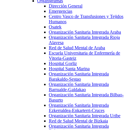
Organigramas
Dirección General
Emergencias
Centro Vasco de Transfusiones y Tejidos
Humanos
Osatek
Organización Sanitaria Integrada Araba
Organización Sanitaria Integrada Rioja
Alavesa
Red de Salud Mental de Araba
Escuela Universitaria de Enfermería de
Vitoria-Gasteiz
Hospital Gorliz
Hospital Santa Marina
Organización Sanitaria Integrada
Barakaldo-Sestao
Organización Sanitaria Integrada
Barrualde-Galdakao
Organización Sanitaria Integrada Bilbao-
Basurto
Organización Sanitaria Integrada
Ezkerraldea-Enkarterri-Cruces
Organización Sanitaria Integrada Uribe
Red de Salud Mental de Bizkaia
Organización Sanitaria Integrada