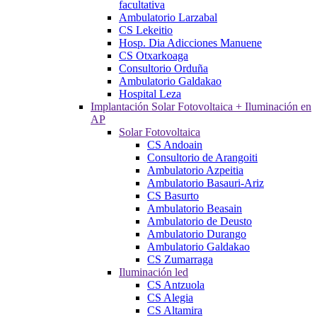
facultativa
Ambulatorio Larzabal
CS Lekeitio
Hosp. Dia Adicciones Manuene
CS Otxarkoaga
Consultorio Orduña
Ambulatorio Galdakao
Hospital Leza
Implantación Solar Fotovoltaica + Iluminación en
AP
Solar Fotovoltaica
CS Andoain
Consultorio de Arangoiti
Ambulatorio Azpeitia
Ambulatorio Basauri-Ariz
CS Basurto
Ambulatorio Beasain
Ambulatorio de Deusto
Ambulatorio Durango
Ambulatorio Galdakao
CS Zumarraga
Iluminación led
CS Antzuola
CS Alegia
CS Altamira