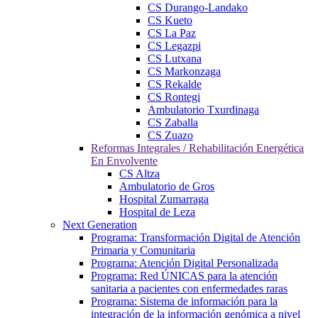
CS Durango-Landako
CS Kueto
CS La Paz
CS Legazpi
CS Lutxana
CS Markonzaga
CS Rekalde
CS Rontegi
Ambulatorio Txurdinaga
CS Zaballa
CS Zuazo
Reformas Integrales / Rehabilitación Energética
En Envolvente
CS Altza
Ambulatorio de Gros
Hospital Zumarraga
Hospital de Leza
Next Generation
Programa: Transformación Digital de Atención
Primaria y Comunitaria
Programa: Atención Digital Personalizada
Programa: Red ÚNICAS para la atención
sanitaria a pacientes con enfermedades raras
Programa: Sistema de información para la
integración de la información genómica a nivel