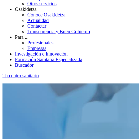
Otros servicios
Osakidetza
Conoce Osakidetza
Actualidad
Contactar
Transparencia y Buen Gobierno
Para ...
Profesionales
Empresas
Investigación e Innovación
Formación Sanitaria Especializada
Buscador
Tu centro sanitario