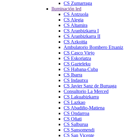
CS Zumarraga
Iluminación led
CS Antzuola
CS Alegia
CS Altamira
CS Aranbizkarra I
CS Aranbizkarra II
CS Azkoitia
Ambulatorio Bombero Etxaniz
CS Casco Viejo
CS Eskoriatza
CS Gazteleku
CS Habana-Cuba
CS Ibarra
CS Indautxu
CS Javier Sanz de Buruaga
Consultorio La Merced
CS Lakuabizkarra
CS Lazkao
CS Abadiño-Matiena
CS Ondarroa
CS Oñati
CS Salburua
CS Sansomendi
CS San Vicente