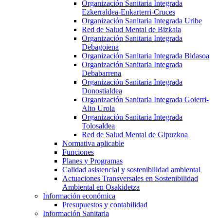
Organización Sanitaria Integrada
Ezkerraldea-Enkarterri-Cruces
Organización Sanitaria Integrada Uribe
Red de Salud Mental de Bizkaia
Organización Sanitaria Integrada
Debagoiena
Organización Sanitaria Integrada Bidasoa
Organización Sanitaria Integrada
Debabarrena
Organización Sanitaria Integrada
Donostialdea
Organización Sanitaria Integrada Goierri-
Alto Urola
Organización Sanitaria Integrada
Tolosaldea
Red de Salud Mental de Gipuzkoa
Normativa aplicable
Funciones
Planes y Programas
Calidad asistencial y sostenibilidad ambiental
Actuaciones Transversales en Sostenibilidad
Ambiental en Osakidetza
Información económica
Presupuestos y contabilidad
Información Sanitaria