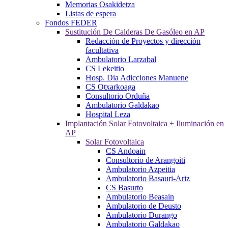
Memorias Osakidetza
Listas de espera
Fondos FEDER
Sustitución De Calderas De Gasóleo en AP
Redacción de Proyectos y dirección
facultativa
Ambulatorio Larzabal
CS Lekeitio
Hosp. Dia Adicciones Manuene
CS Otxarkoaga
Consultorio Orduña
Ambulatorio Galdakao
Hospital Leza
Implantación Solar Fotovoltaica + Iluminación en
AP
Solar Fotovoltaica
CS Andoain
Consultorio de Arangoiti
Ambulatorio Azpeitia
Ambulatorio Basauri-Ariz
CS Basurto
Ambulatorio Beasain
Ambulatorio de Deusto
Ambulatorio Durango
Ambulatorio Galdakao