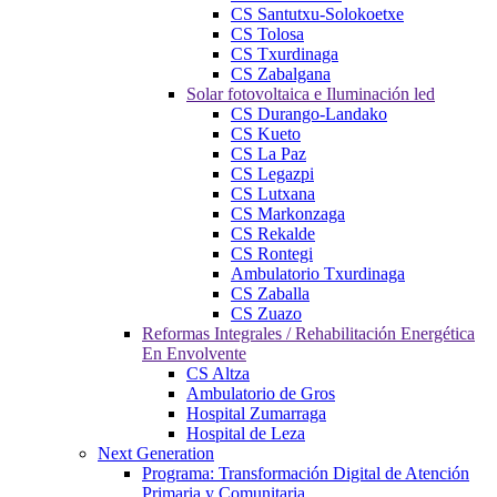
CS Santutxu-Solokoetxe
CS Tolosa
CS Txurdinaga
CS Zabalgana
Solar fotovoltaica e Iluminación led
CS Durango-Landako
CS Kueto
CS La Paz
CS Legazpi
CS Lutxana
CS Markonzaga
CS Rekalde
CS Rontegi
Ambulatorio Txurdinaga
CS Zaballa
CS Zuazo
Reformas Integrales / Rehabilitación Energética
En Envolvente
CS Altza
Ambulatorio de Gros
Hospital Zumarraga
Hospital de Leza
Next Generation
Programa: Transformación Digital de Atención
Primaria y Comunitaria