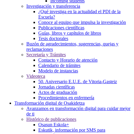
Incoming students
Investigación y transferencia
¿Qué investiga en la actualidad el PDI de la
Escuela?
Conoce al equipo que impulsa la investigación
Publicaciones científicas
Guías, libros y capítulos de libros
Tesis doctorales
Buzón de agradecimientos, sugerencias, quejas y
reclamaciones
Secretaría y Trámites
Contacto y Horario de atención
Calendario de trámites
Modelo de instancias
Videoteca
50. Aniversario E.U.E. de Vitoria-Gasteiz
Jornadas científicas
Actos de graduación
Procedimientos en enfermería
Transformación digital de Osakidetza
Avanzamos en transformación digital para cuidar mejor
de ti
Histórico de publicaciones
Osasun Eskola+
Eskutik, información por SMS para