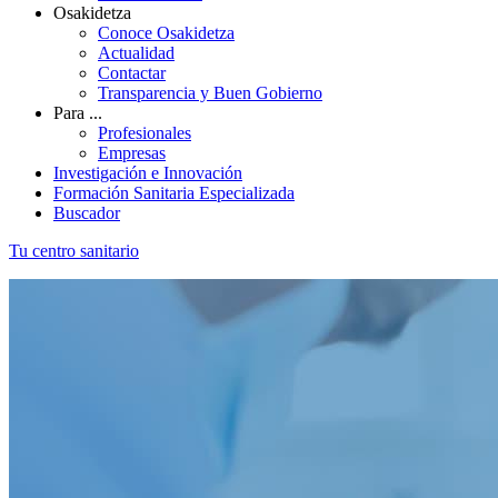
Osakidetza
Conoce Osakidetza
Actualidad
Contactar
Transparencia y Buen Gobierno
Para ...
Profesionales
Empresas
Investigación e Innovación
Formación Sanitaria Especializada
Buscador
Tu centro sanitario