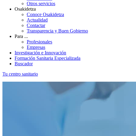
Otros servicios
Osakidetza
Conoce Osakidetza
Actualidad
Contactar
Transparencia y Buen Gobierno
Para ...
Profesionales
Empresas
Investigación e Innovación
Formación Sanitaria Especializada
Buscador
Tu centro sanitario