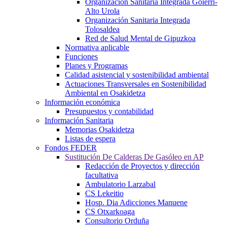
Organización Sanitaria Integrada Goierri-
Alto Urola
Organización Sanitaria Integrada
Tolosaldea
Red de Salud Mental de Gipuzkoa
Normativa aplicable
Funciones
Planes y Programas
Calidad asistencial y sostenibilidad ambiental
Actuaciones Transversales en Sostenibilidad
Ambiental en Osakidetza
Información económica
Presupuestos y contabilidad
Información Sanitaria
Memorias Osakidetza
Listas de espera
Fondos FEDER
Sustitución De Calderas De Gasóleo en AP
Redacción de Proyectos y dirección
facultativa
Ambulatorio Larzabal
CS Lekeitio
Hosp. Dia Adicciones Manuene
CS Otxarkoaga
Consultorio Orduña