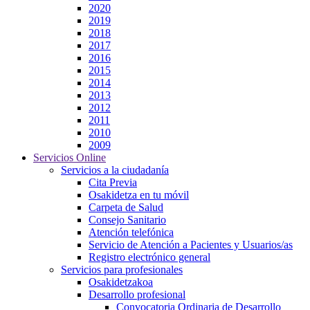
2020
2019
2018
2017
2016
2015
2014
2013
2012
2011
2010
2009
Servicios Online
Servicios a la ciudadanía
Cita Previa
Osakidetza en tu móvil
Carpeta de Salud
Consejo Sanitario
Atención telefónica
Servicio de Atención a Pacientes y Usuarios/as
Registro electrónico general
Servicios para profesionales
Osakidetzakoa
Desarrollo profesional
Convocatoria Ordinaria de Desarrollo