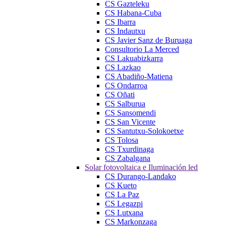
CS Gazteleku
CS Habana-Cuba
CS Ibarra
CS Indautxu
CS Javier Sanz de Buruaga
Consultorio La Merced
CS Lakuabizkarra
CS Lazkao
CS Abadiño-Matiena
CS Ondarroa
CS Oñati
CS Salburua
CS Sansomendi
CS San Vicente
CS Santutxu-Solokoetxe
CS Tolosa
CS Txurdinaga
CS Zabalgana
Solar fotovoltaica e Iluminación led
CS Durango-Landako
CS Kueto
CS La Paz
CS Legazpi
CS Lutxana
CS Markonzaga