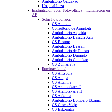
Ambulatorio Galdakao
Hospital Leza
Implantación Solar Fotovoltaica + Iluminación en
AP
Solar Fotovoltaica
CS Andoain
Consultorio de Arangoiti
Ambulatorio Azpeitia
Ambulatorio Basauri-Ariz
CS Basurto
Ambulatorio Beasain
Ambulatorio de Deusto
Ambulatorio Durango
Ambulatorio Galdakao
CS Zumarraga
Iluminación led
CS Antzuola
CS Alegia
CS Altamira
CS Aranbizkarra I
CS Aranbizkarra II
CS Azkoitia
Ambulatorio Bombero Etxaniz
CS Casco Viejo
CS Eskoriatza