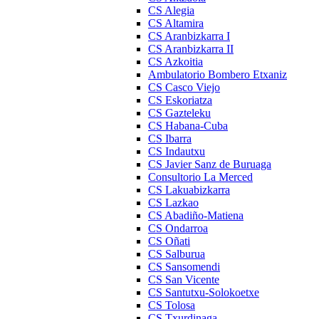
CS Alegia
CS Altamira
CS Aranbizkarra I
CS Aranbizkarra II
CS Azkoitia
Ambulatorio Bombero Etxaniz
CS Casco Viejo
CS Eskoriatza
CS Gazteleku
CS Habana-Cuba
CS Ibarra
CS Indautxu
CS Javier Sanz de Buruaga
Consultorio La Merced
CS Lakuabizkarra
CS Lazkao
CS Abadiño-Matiena
CS Ondarroa
CS Oñati
CS Salburua
CS Sansomendi
CS San Vicente
CS Santutxu-Solokoetxe
CS Tolosa
CS Txurdinaga