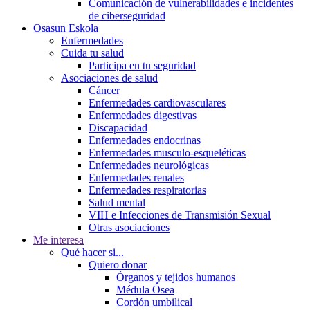
Comunicación de vulnerabilidades e incidentes
de ciberseguridad
Osasun Eskola
Enfermedades
Cuida tu salud
Participa en tu seguridad
Asociaciones de salud
Cáncer
Enfermedades cardiovasculares
Enfermedades digestivas
Discapacidad
Enfermedades endocrinas
Enfermedades musculo-esqueléticas
Enfermedades neurológicas
Enfermedades renales
Enfermedades respiratorias
Salud mental
VIH e Infecciones de Transmisión Sexual
Otras asociaciones
Me interesa
Qué hacer si...
Quiero donar
Órganos y tejidos humanos
Médula Ósea
Cordón umbilical