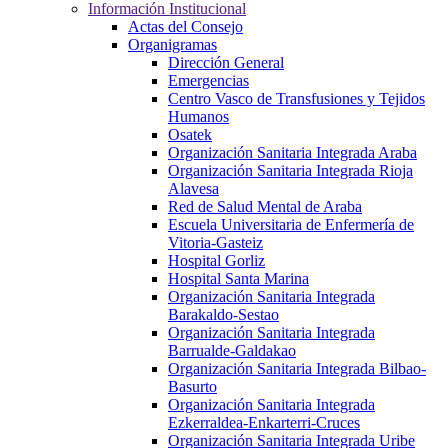
Información Institucional
Actas del Consejo
Organigramas
Dirección General
Emergencias
Centro Vasco de Transfusiones y Tejidos
Humanos
Osatek
Organización Sanitaria Integrada Araba
Organización Sanitaria Integrada Rioja
Alavesa
Red de Salud Mental de Araba
Escuela Universitaria de Enfermería de
Vitoria-Gasteiz
Hospital Gorliz
Hospital Santa Marina
Organización Sanitaria Integrada
Barakaldo-Sestao
Organización Sanitaria Integrada
Barrualde-Galdakao
Organización Sanitaria Integrada Bilbao-
Basurto
Organización Sanitaria Integrada
Ezkerraldea-Enkarterri-Cruces
Organización Sanitaria Integrada Uribe