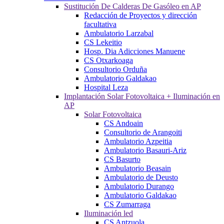
Sustitución De Calderas De Gasóleo en AP
Redacción de Proyectos y dirección
facultativa
Ambulatorio Larzabal
CS Lekeitio
Hosp. Dia Adicciones Manuene
CS Otxarkoaga
Consultorio Orduña
Ambulatorio Galdakao
Hospital Leza
Implantación Solar Fotovoltaica + Iluminación en
AP
Solar Fotovoltaica
CS Andoain
Consultorio de Arangoiti
Ambulatorio Azpeitia
Ambulatorio Basauri-Ariz
CS Basurto
Ambulatorio Beasain
Ambulatorio de Deusto
Ambulatorio Durango
Ambulatorio Galdakao
CS Zumarraga
Iluminación led
CS Antzuola