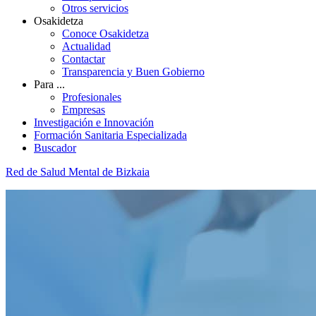
Otros servicios
Osakidetza
Conoce Osakidetza
Actualidad
Contactar
Transparencia y Buen Gobierno
Para ...
Profesionales
Empresas
Investigación e Innovación
Formación Sanitaria Especializada
Buscador
Red de Salud Mental de Bizkaia