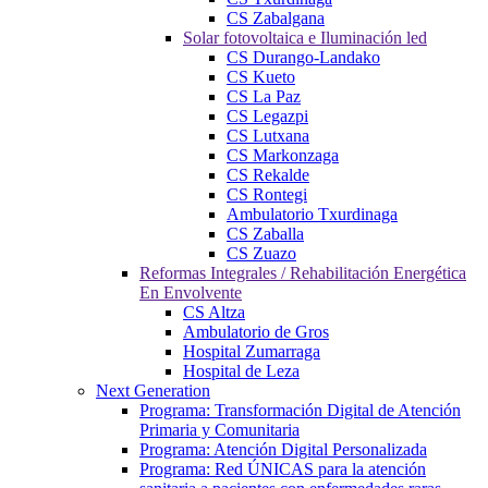
CS Zabalgana
Solar fotovoltaica e Iluminación led
CS Durango-Landako
CS Kueto
CS La Paz
CS Legazpi
CS Lutxana
CS Markonzaga
CS Rekalde
CS Rontegi
Ambulatorio Txurdinaga
CS Zaballa
CS Zuazo
Reformas Integrales / Rehabilitación Energética
En Envolvente
CS Altza
Ambulatorio de Gros
Hospital Zumarraga
Hospital de Leza
Next Generation
Programa: Transformación Digital de Atención
Primaria y Comunitaria
Programa: Atención Digital Personalizada
Programa: Red ÚNICAS para la atención