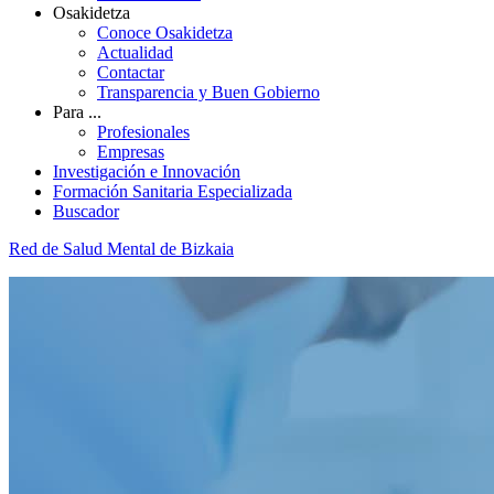
Osakidetza
Conoce Osakidetza
Actualidad
Contactar
Transparencia y Buen Gobierno
Para ...
Profesionales
Empresas
Investigación e Innovación
Formación Sanitaria Especializada
Buscador
Red de Salud Mental de Bizkaia