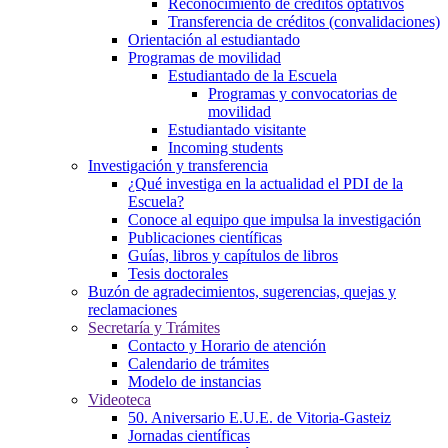
Reconocimiento de créditos optativos
Transferencia de créditos (convalidaciones)
Orientación al estudiantado
Programas de movilidad
Estudiantado de la Escuela
Programas y convocatorias de
movilidad
Estudiantado visitante
Incoming students
Investigación y transferencia
¿Qué investiga en la actualidad el PDI de la
Escuela?
Conoce al equipo que impulsa la investigación
Publicaciones científicas
Guías, libros y capítulos de libros
Tesis doctorales
Buzón de agradecimientos, sugerencias, quejas y
reclamaciones
Secretaría y Trámites
Contacto y Horario de atención
Calendario de trámites
Modelo de instancias
Videoteca
50. Aniversario E.U.E. de Vitoria-Gasteiz
Jornadas científicas