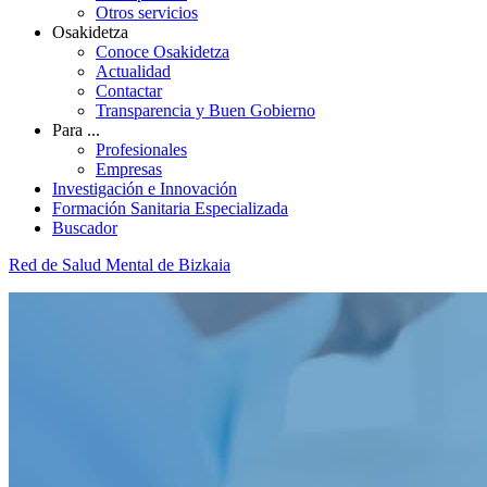
Otros servicios
Osakidetza
Conoce Osakidetza
Actualidad
Contactar
Transparencia y Buen Gobierno
Para ...
Profesionales
Empresas
Investigación e Innovación
Formación Sanitaria Especializada
Buscador
Red de Salud Mental de Bizkaia