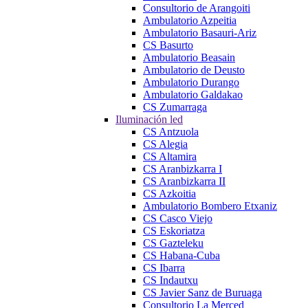
Consultorio de Arangoiti
Ambulatorio Azpeitia
Ambulatorio Basauri-Ariz
CS Basurto
Ambulatorio Beasain
Ambulatorio de Deusto
Ambulatorio Durango
Ambulatorio Galdakao
CS Zumarraga
Iluminación led
CS Antzuola
CS Alegia
CS Altamira
CS Aranbizkarra I
CS Aranbizkarra II
CS Azkoitia
Ambulatorio Bombero Etxaniz
CS Casco Viejo
CS Eskoriatza
CS Gazteleku
CS Habana-Cuba
CS Ibarra
CS Indautxu
CS Javier Sanz de Buruaga
Consultorio La Merced