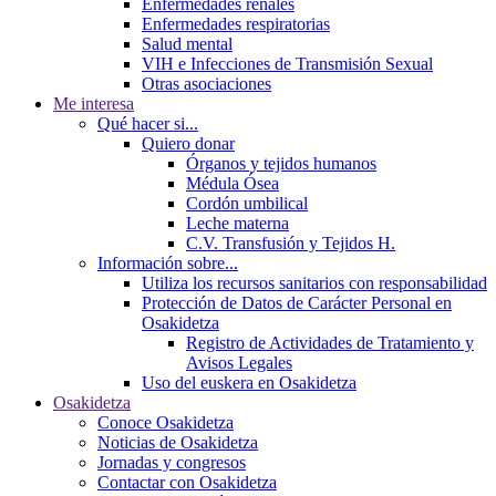
Enfermedades renales
Enfermedades respiratorias
Salud mental
VIH e Infecciones de Transmisión Sexual
Otras asociaciones
Me interesa
Qué hacer si...
Quiero donar
Órganos y tejidos humanos
Médula Ósea
Cordón umbilical
Leche materna
C.V. Transfusión y Tejidos H.
Información sobre...
Utiliza los recursos sanitarios con responsabilidad
Protección de Datos de Carácter Personal en
Osakidetza
Registro de Actividades de Tratamiento y
Avisos Legales
Uso del euskera en Osakidetza
Osakidetza
Conoce Osakidetza
Noticias de Osakidetza
Jornadas y congresos
Contactar con Osakidetza