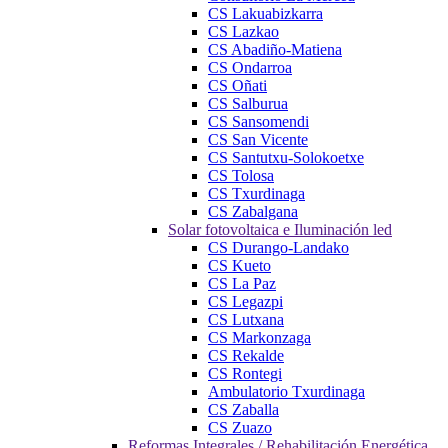
CS Lakuabizkarra
CS Lazkao
CS Abadiño-Matiena
CS Ondarroa
CS Oñati
CS Salburua
CS Sansomendi
CS San Vicente
CS Santutxu-Solokoetxe
CS Tolosa
CS Txurdinaga
CS Zabalgana
Solar fotovoltaica e Iluminación led
CS Durango-Landako
CS Kueto
CS La Paz
CS Legazpi
CS Lutxana
CS Markonzaga
CS Rekalde
CS Rontegi
Ambulatorio Txurdinaga
CS Zaballa
CS Zuazo
Reformas Integrales / Rehabilitación Energética