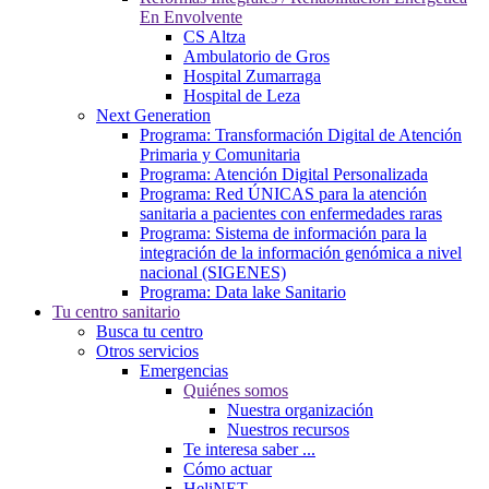
En Envolvente
CS Altza
Ambulatorio de Gros
Hospital Zumarraga
Hospital de Leza
Next Generation
Programa: Transformación Digital de Atención
Primaria y Comunitaria
Programa: Atención Digital Personalizada
Programa: Red ÚNICAS para la atención
sanitaria a pacientes con enfermedades raras
Programa: Sistema de información para la
integración de la información genómica a nivel
nacional (SIGENES)
Programa: Data lake Sanitario
Tu centro sanitario
Busca tu centro
Otros servicios
Emergencias
Quiénes somos
Nuestra organización
Nuestros recursos
Te interesa saber ...
Cómo actuar
HeliNET