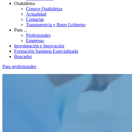
Osakidetza
Conoce Osakidetza
Actualidad
Contactar
Transparencia y Buen Gobierno
Para ...
Profesionales
Empresas
Investigación e Innovación
Formación Sanitaria Especializada
Buscador
Para profesionales