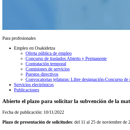
Para profesionales
Empleo en Osakidetza
Oferta pública de empleo
Concurso de traslados Abierto y Permanente
Contratación temporal
Comisiones de servicios
Puestos directivos
Convocatorias jefaturas: Libre designación-Concurso de 
Servicios electrónicos
Publicaciones
Abierto el plazo para solicitar la subvención de la ma
Fecha de publicación:
10/11/2022
Plazo de presentación de solicitudes
: del 11 al 25 de noviembre de 