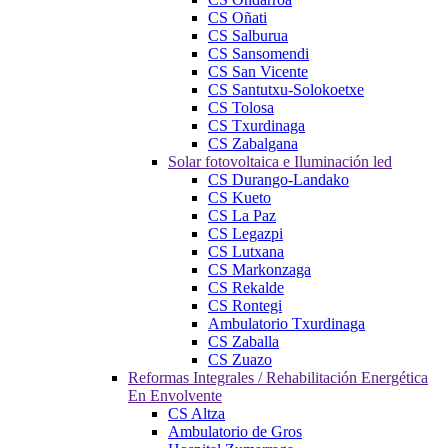
CS Oñati
CS Salburua
CS Sansomendi
CS San Vicente
CS Santutxu-Solokoetxe
CS Tolosa
CS Txurdinaga
CS Zabalgana
Solar fotovoltaica e Iluminación led
CS Durango-Landako
CS Kueto
CS La Paz
CS Legazpi
CS Lutxana
CS Markonzaga
CS Rekalde
CS Rontegi
Ambulatorio Txurdinaga
CS Zaballa
CS Zuazo
Reformas Integrales / Rehabilitación Energética
En Envolvente
CS Altza
Ambulatorio de Gros