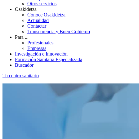
Otros servicios
Osakidetza
Conoce Osakidetza
Actualidad
Contactar
Transparencia y Buen Gobierno
Para ...
Profesionales
Empresas
Investigación e Innovación
Formación Sanitaria Especializada
Buscador
Tu centro sanitario