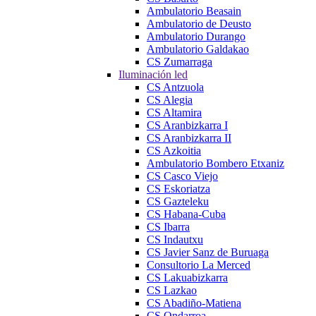
Ambulatorio Beasain
Ambulatorio de Deusto
Ambulatorio Durango
Ambulatorio Galdakao
CS Zumarraga
Iluminación led
CS Antzuola
CS Alegia
CS Altamira
CS Aranbizkarra I
CS Aranbizkarra II
CS Azkoitia
Ambulatorio Bombero Etxaniz
CS Casco Viejo
CS Eskoriatza
CS Gazteleku
CS Habana-Cuba
CS Ibarra
CS Indautxu
CS Javier Sanz de Buruaga
Consultorio La Merced
CS Lakuabizkarra
CS Lazkao
CS Abadiño-Matiena
CS Ondarroa