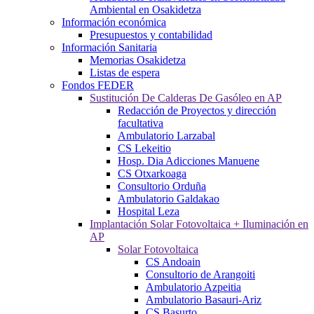
Ambiental en Osakidetza
Información económica
Presupuestos y contabilidad
Información Sanitaria
Memorias Osakidetza
Listas de espera
Fondos FEDER
Sustitución De Calderas De Gasóleo en AP
Redacción de Proyectos y dirección
facultativa
Ambulatorio Larzabal
CS Lekeitio
Hosp. Dia Adicciones Manuene
CS Otxarkoaga
Consultorio Orduña
Ambulatorio Galdakao
Hospital Leza
Implantación Solar Fotovoltaica + Iluminación en
AP
Solar Fotovoltaica
CS Andoain
Consultorio de Arangoiti
Ambulatorio Azpeitia
Ambulatorio Basauri-Ariz
CS Basurto