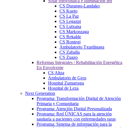
Solar fotovoltaica e Iluminación led
CS Durango-Landako
CS Kueto
CS La Paz
CS Legazpi
CS Lutxana
CS Markonzaga
CS Rekalde
CS Rontegi
Ambulatorio Txurdinaga
CS Zaballa
CS Zuazo
Reformas Integrales / Rehabilitación Energética
En Envolvente
CS Altza
Ambulatorio de Gros
Hospital Zumarraga
Hospital de Leza
Next Generation
Programa: Transformación Digital de Atención
Primaria y Comunitaria
Programa: Atención Digital Personalizada
Programa: Red ÚNICAS para la atención
sanitaria a pacientes con enfermedades raras
Programa: Sistema de información para la