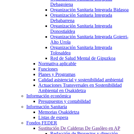
Debagoiena
Organización Sanitaria Integrada Bidasoa
Organización Sanitaria Integrada
Debabarrena
Organización Sanitaria Integrada
Donostialdea
Organización Sanitaria Integrada Goierri-
Alto Urola
Organización Sanitaria Integrada
Tolosaldea
Red de Salud Mental de Gipuzkoa
Normativa aplicable
Funciones
Planes y Programas
Calidad asistencial y sostenibilidad ambiental
Actuaciones Transversales en Sostenibilidad
Ambiental en Osakidetza
Información económica
Presupuestos y contabilidad
Información Sanitaria
Memorias Osakidetza
Listas de espera
Fondos FEDER
Sustitución De Calderas De Gasóleo en AP
Redacción de Proyectos y dirección