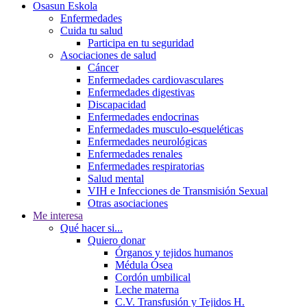
Osasun Eskola
Enfermedades
Cuida tu salud
Participa en tu seguridad
Asociaciones de salud
Cáncer
Enfermedades cardiovasculares
Enfermedades digestivas
Discapacidad
Enfermedades endocrinas
Enfermedades musculo-esqueléticas
Enfermedades neurológicas
Enfermedades renales
Enfermedades respiratorias
Salud mental
VIH e Infecciones de Transmisión Sexual
Otras asociaciones
Me interesa
Qué hacer si...
Quiero donar
Órganos y tejidos humanos
Médula Ósea
Cordón umbilical
Leche materna
C.V. Transfusión y Tejidos H.