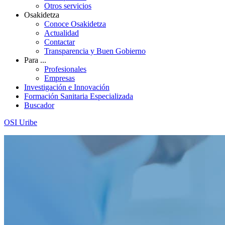
Otros servicios
Osakidetza
Conoce Osakidetza
Actualidad
Contactar
Transparencia y Buen Gobierno
Para ...
Profesionales
Empresas
Investigación e Innovación
Formación Sanitaria Especializada
Buscador
OSI Uribe