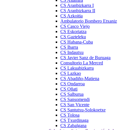
CS Altamira
CS Aranbizkarra I
CS Aranbizkarra II
CS Azkoitia
Ambulatorio Bombero Etxaniz
CS Casco Viejo
CS Eskoriatza
CS Gazteleku
CS Habana-Cuba
CS Ibarra
CS Indautxu
CS Javier Sanz de Buruaga
Consultorio La Merced
CS Lakuabizkarra
CS Lazkao
CS Abadiño-Matiena
CS Ondarroa
CS Oñati
CS Salburua
CS Sansomendi
CS San Vicente
CS Santutxu-Solokoetxe
CS Tolosa
CS Txurdinaga
CS Zabalgana