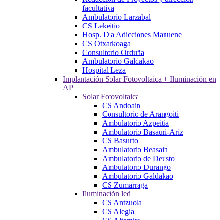
facultativa
Ambulatorio Larzabal
CS Lekeitio
Hosp. Dia Adicciones Manuene
CS Otxarkoaga
Consultorio Orduña
Ambulatorio Galdakao
Hospital Leza
Implantación Solar Fotovoltaica + Iluminación en
AP
Solar Fotovoltaica
CS Andoain
Consultorio de Arangoiti
Ambulatorio Azpeitia
Ambulatorio Basauri-Ariz
CS Basurto
Ambulatorio Beasain
Ambulatorio de Deusto
Ambulatorio Durango
Ambulatorio Galdakao
CS Zumarraga
Iluminación led
CS Antzuola
CS Alegia