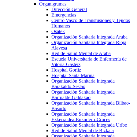
Organigramas
Dirección General
Emergencias
Centro Vasco de Transfusiones y Tejidos
Humanos
Osatek
Organización Sanitaria Integrada Araba
Organización Sanitaria Integrada Rioja
Alavesa
Red de Salud Mental de Araba
Escuela Universitaria de Enfermería de
Vitoria-Gasteiz
Hospital Gorliz
Hospital Santa Marina
Organización Sanitaria Integrada
Barakaldo-Sestao
Organización Sanitaria Integrada
Barrualde-Galdakao
Organización Sanitaria Integrada Bilbao-
Basurto
Organización Sanitaria Integrada
Ezkerraldea-Enkarterri-Cruces
Organización Sanitaria Integrada Uribe
Red de Salud Mental de Bizkaia
Organización Sanitaria Integrada