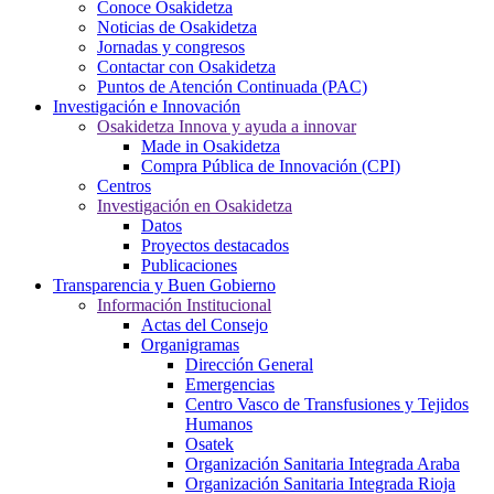
Conoce Osakidetza
Noticias de Osakidetza
Jornadas y congresos
Contactar con Osakidetza
Puntos de Atención Continuada (PAC)
Investigación e Innovación
Osakidetza Innova y ayuda a innovar
Made in Osakidetza
Compra Pública de Innovación (CPI)
Centros
Investigación en Osakidetza
Datos
Proyectos destacados
Publicaciones
Transparencia y Buen Gobierno
Información Institucional
Actas del Consejo
Organigramas
Dirección General
Emergencias
Centro Vasco de Transfusiones y Tejidos
Humanos
Osatek
Organización Sanitaria Integrada Araba
Organización Sanitaria Integrada Rioja