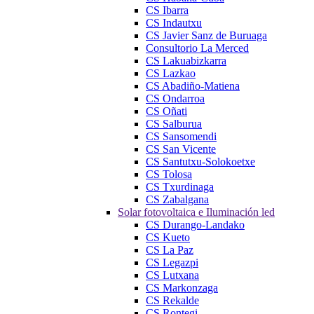
CS Ibarra
CS Indautxu
CS Javier Sanz de Buruaga
Consultorio La Merced
CS Lakuabizkarra
CS Lazkao
CS Abadiño-Matiena
CS Ondarroa
CS Oñati
CS Salburua
CS Sansomendi
CS San Vicente
CS Santutxu-Solokoetxe
CS Tolosa
CS Txurdinaga
CS Zabalgana
Solar fotovoltaica e Iluminación led
CS Durango-Landako
CS Kueto
CS La Paz
CS Legazpi
CS Lutxana
CS Markonzaga
CS Rekalde
CS Rontegi