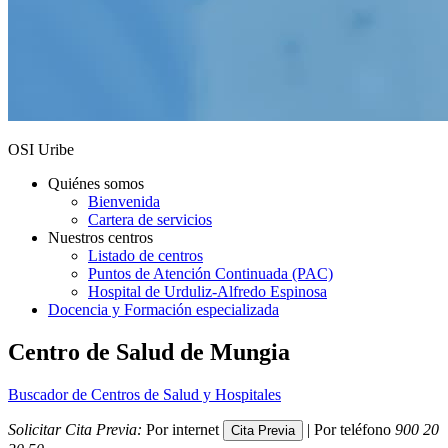
OSI Uribe
Quiénes somos
Bienvenida
Cartera de servicios
Nuestros centros
Listado de centros
Puntos de Atención Continuada (PAC)
Hospital de Urduliz-Alfredo Espinosa
Docencia y Formación especializada
Centro de Salud de Mungia
Buscador de Centros de Salud y Hospitales
Solicitar Cita Previa:
Por internet
| Por teléfono
900 20