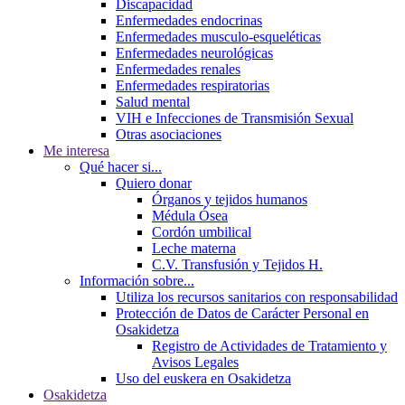
Discapacidad
Enfermedades endocrinas
Enfermedades musculo-esqueléticas
Enfermedades neurológicas
Enfermedades renales
Enfermedades respiratorias
Salud mental
VIH e Infecciones de Transmisión Sexual
Otras asociaciones
Me interesa
Qué hacer si...
Quiero donar
Órganos y tejidos humanos
Médula Ósea
Cordón umbilical
Leche materna
C.V. Transfusión y Tejidos H.
Información sobre...
Utiliza los recursos sanitarios con responsabilidad
Protección de Datos de Carácter Personal en
Osakidetza
Registro de Actividades de Tratamiento y
Avisos Legales
Uso del euskera en Osakidetza
Osakidetza