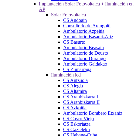
Implantación Solar Fotovoltaica + Iluminación en
AP
Solar Fotovoltaica
CS Andoain
Consultorio de Arangoiti
Ambulatorio Azpeitia
Ambulatorio Basauri-Ariz
CS Basurto
Ambulatorio Beasain
Ambulatorio de Deusto
Ambulatorio Durango
Ambulatorio Galdakao
CS Zumarraga
Iluminación led
CS Antzuola
CS Alegia
CS Altamira
CS Aranbizkarra I
CS Aranbizkarra II
CS Azkoitia
Ambulatorio Bombero Etxaniz
CS Casco Viejo
CS Eskoriatza
CS Gazteleku
CS Habana-Cuba