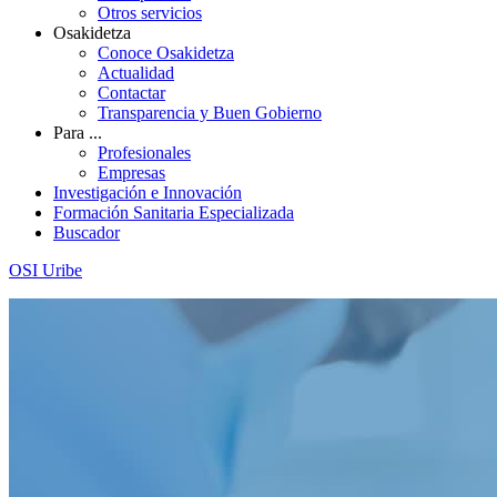
Otros servicios
Osakidetza
Conoce Osakidetza
Actualidad
Contactar
Transparencia y Buen Gobierno
Para ...
Profesionales
Empresas
Investigación e Innovación
Formación Sanitaria Especializada
Buscador
OSI Uribe