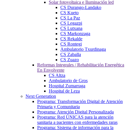
Solar fotovoltaica e Iluminación led
CS Durango-Landako
CS Kueto
CS La Paz
CS Legazpi
CS Lutxana
CS Markonzaga
CS Rekalde
CS Rontegi
Ambulatorio Txurdinaga
CS Zaballa
CS Zuazo
Reformas Integrales / Rehabilitación Energética
En Envolvente
CS Altza
Ambulatorio de Gros
Hospital Zumarraga
Hospital de Leza
Next Generation
Programa: Transformación Digital de Atención
Primaria y Comunitaria
Programa: Atención Digital Personalizada
Programa: Red ÚNICAS para la atención
sanitaria a pacientes con enfermedades raras
Programa: Sistema de información para la