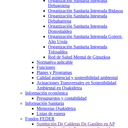
Organización Sanitaria Integrada
Debagoiena
Organización Sanitaria Integrada Bidasoa
Organización Sanitaria Integrada
Debabarrena
Organización Sanitaria Integrada
Donostialdea
Organización Sanitaria Integrada Goierri-
Alto Urola
Organización Sanitaria Integrada
Tolosaldea
Red de Salud Mental de Gipuzkoa
Normativa aplicable
Funciones
Planes y Programas
Calidad asistencial y sostenibilidad ambiental
Actuaciones Transversales en Sostenibilidad
Ambiental en Osakidetza
Información económica
Presupuestos y contabilidad
Información Sanitaria
Memorias Osakidetza
Listas de espera
Fondos FEDER
Sustitución De Calderas De Gasóleo en AP