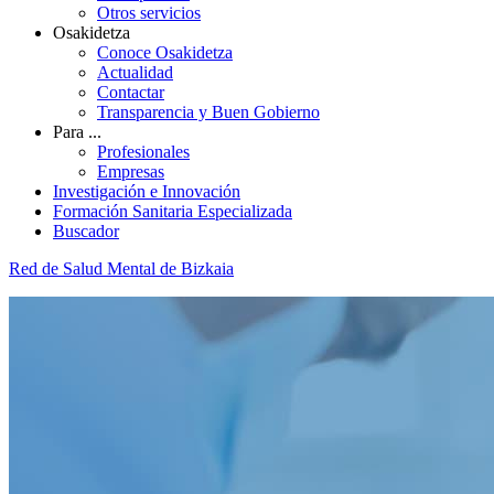
Otros servicios
Osakidetza
Conoce Osakidetza
Actualidad
Contactar
Transparencia y Buen Gobierno
Para ...
Profesionales
Empresas
Investigación e Innovación
Formación Sanitaria Especializada
Buscador
Red de Salud Mental de Bizkaia