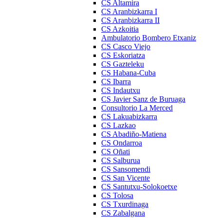
CS Altamira
CS Aranbizkarra I
CS Aranbizkarra II
CS Azkoitia
Ambulatorio Bombero Etxaniz
CS Casco Viejo
CS Eskoriatza
CS Gazteleku
CS Habana-Cuba
CS Ibarra
CS Indautxu
CS Javier Sanz de Buruaga
Consultorio La Merced
CS Lakuabizkarra
CS Lazkao
CS Abadiño-Matiena
CS Ondarroa
CS Oñati
CS Salburua
CS Sansomendi
CS San Vicente
CS Santutxu-Solokoetxe
CS Tolosa
CS Txurdinaga
CS Zabalgana