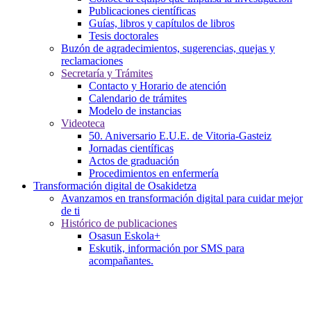
Publicaciones científicas
Guías, libros y capítulos de libros
Tesis doctorales
Buzón de agradecimientos, sugerencias, quejas y
reclamaciones
Secretaría y Trámites
Contacto y Horario de atención
Calendario de trámites
Modelo de instancias
Videoteca
50. Aniversario E.U.E. de Vitoria-Gasteiz
Jornadas científicas
Actos de graduación
Procedimientos en enfermería
Transformación digital de Osakidetza
Avanzamos en transformación digital para cuidar mejor
de ti
Histórico de publicaciones
Osasun Eskola+
Eskutik, información por SMS para
acompañantes.