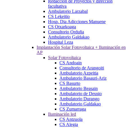
Redacción de Proyectos y dirección
facultativa
Ambulatorio Larzabal
CS Lekeitio
Hosp. Dia Adicciones Manuene
CS Otxarkoaga
Consultorio Orduña
Ambulatorio Galdakao
Hospital Leza
Implantación Solar Fotovoltaica + Iluminación en
AP
Solar Fotovoltaica
CS Andoain
Consultorio de Arangoiti
Ambulatorio Azpeitia
Ambulatorio Basauri-Ariz
CS Basurto
Ambulatorio Beasain
Ambulatorio de Deusto
Ambulatorio Durango
Ambulatorio Galdakao
CS Zumarraga
Iluminación led
CS Antzuola
CS Alegia