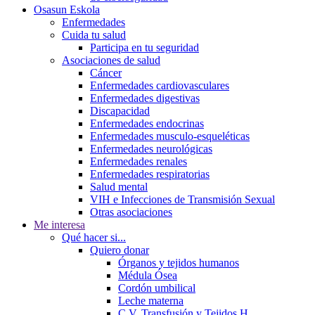
Osasun Eskola
Enfermedades
Cuida tu salud
Participa en tu seguridad
Asociaciones de salud
Cáncer
Enfermedades cardiovasculares
Enfermedades digestivas
Discapacidad
Enfermedades endocrinas
Enfermedades musculo-esqueléticas
Enfermedades neurológicas
Enfermedades renales
Enfermedades respiratorias
Salud mental
VIH e Infecciones de Transmisión Sexual
Otras asociaciones
Me interesa
Qué hacer si...
Quiero donar
Órganos y tejidos humanos
Médula Ósea
Cordón umbilical
Leche materna
C.V. Transfusión y Tejidos H.