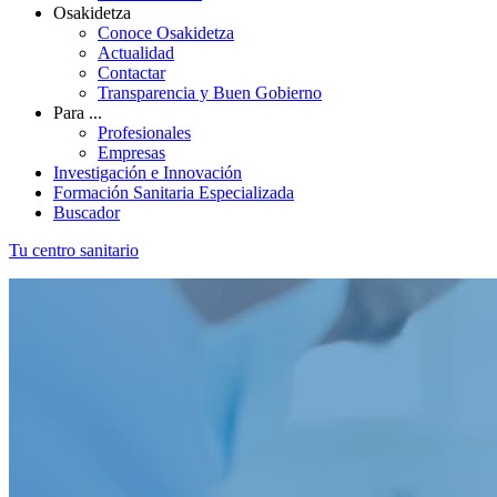
Osakidetza
Conoce Osakidetza
Actualidad
Contactar
Transparencia y Buen Gobierno
Para ...
Profesionales
Empresas
Investigación e Innovación
Formación Sanitaria Especializada
Buscador
Tu centro sanitario